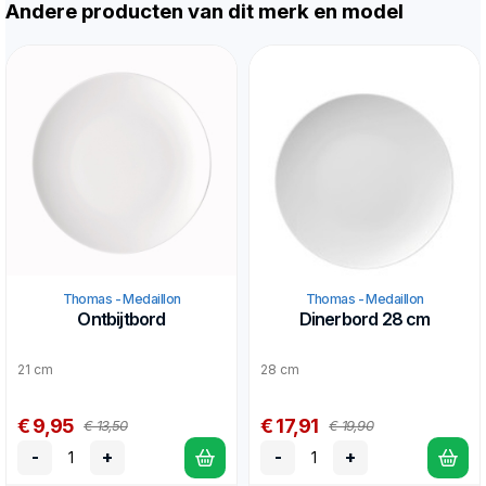
Andere producten van dit merk en model
Thomas - Medaillon
Thomas - Medaillon
Ontbijtbord
Dinerbord 28 cm
21 cm
28 cm
€ 9,95
€ 17,91
€ 13,50
€ 19,90
-
+
-
+