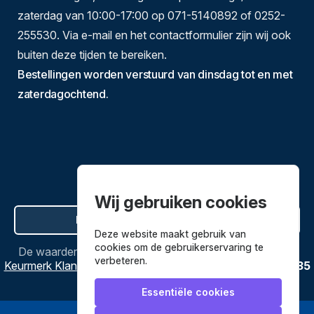
zaterdag van 10:00-17:00 op 071-5140892 of 0252-
255530. Via e-mail en het contactformulier zijn wij ook
buiten deze tijden te bereiken.
Bestellingen worden verstuurd van dinsdag tot en met
zaterdagochtend.
Wij gebruiken cookies
Hier de overeenkomst ontbinden
Deze website maakt gebruik van
cookies om de gebruikerservaring te
De waardering van
Bestekenpannen.nl
bij
Webwinkel
verbeteren.
Keurmerk Klantbeoordelingen
is
9.8
/
10
gebaseerd op
3635
reviews.
Essentiële cookies