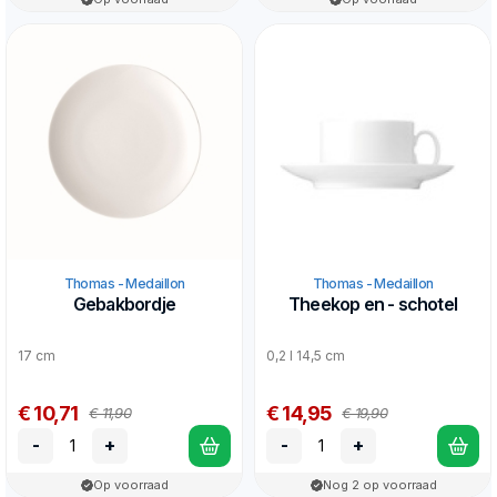
Thomas - Medaillon
Thomas - Medaillon
Gebakbordje
Theekop en - schotel
17 cm
0,2 l 14,5 cm
€ 10,71
€ 14,95
€ 11,90
€ 19,90
-
+
-
+
Op voorraad
Nog 2 op voorraad