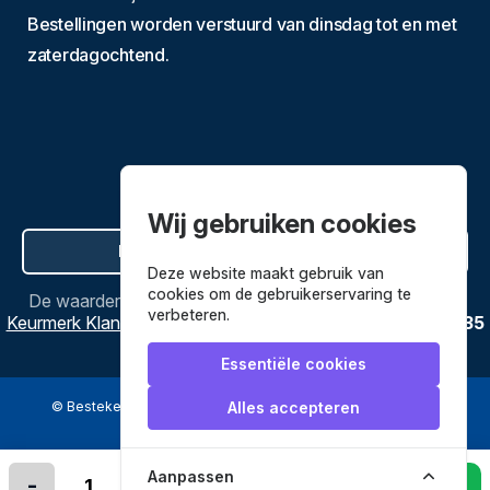
Bestellingen worden verstuurd van dinsdag tot en met
zaterdagochtend.
Wij gebruiken cookies
Hier de overeenkomst ontbinden
Deze website maakt gebruik van
cookies om de gebruikerservaring te
De waardering van
Bestekenpannen.nl
bij
Webwinkel
verbeteren.
Keurmerk Klantbeoordelingen
is
9.8
/
10
gebaseerd op
3635
reviews.
Essentiële cookies
© Bestekenpannen.nl 2026
een webshop van
Alles accepteren
Veilig betalen met
Aanpassen
-
+
In winkelmandje leggen