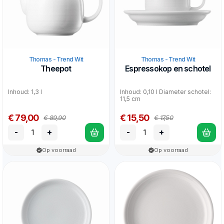
Thomas - Trend Wit
Thomas - Trend Wit
Theepot
Espressokop en schotel
Inhoud: 1,3 l
Inhoud: 0,10 l Diameter schotel:
11,5 cm
€ 79,00
€ 15,50
€ 89,90
€ 17,50
-
+
-
+
Op voorraad
Op voorraad