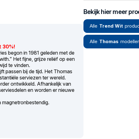
Bekijk hier meer pr
Alle
Trend Wit
produc
Alle
Thomas
modelle
t 30%!
ies begon in 1981 geleden met de
th.” Het fijne, grijze reliëf op een
wijd te vinden.
lijft passen bij de tijd. Het Thomas
tantiële serviezen ter wereld.
der ontwikkeld. Afhankelijk van
serviesdelen en worden er nieuwe
n magnetronbestendig.