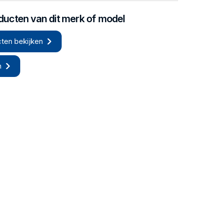
oducten van dit merk of model
ten bekijken
n