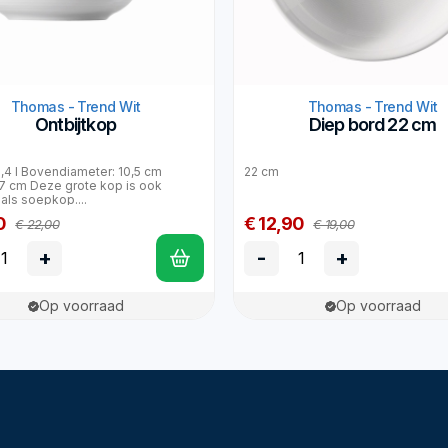
Thomas - Trend Wit
Thomas - Trend Wit
Ontbijtkop
Diep bord 22 cm
0,4 l Bovendiameter: 10,5 cm
22 cm
7 cm Deze grote kop is ook
als soepkop....
0
€ 12,90
€ 22,00
€ 19,00
+
-
+
Op voorraad
Op voorraad