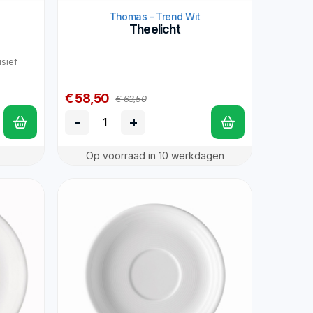
Thomas - Trend Wit
Theelicht
usief
€ 58,50
€ 63,50
-
+
Op voorraad in 10 werkdagen