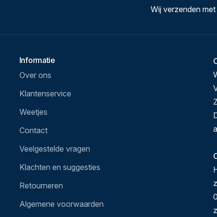
Wij verzenden met
Informatie
Over ons
V
Klantenservice
Z
Weetjes
D
a
Contact
Veelgestelde vragen
O
Klachten en suggesties
H
Retourneren
0
Algemene voorwaarden
z