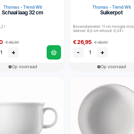
Thomas - Trend Wit
Thomas - Trend Wit
Schaal laag 32 cm
Suikerpot
,2 l
Bovendiameter: 11 cm Hoogte incl
deksel: 8,5 cm Inhoud: 0,33 l
0
€ 26,95
€ 65,90
€ 30,00
+
-
+
Op voorraad
Op voorraad