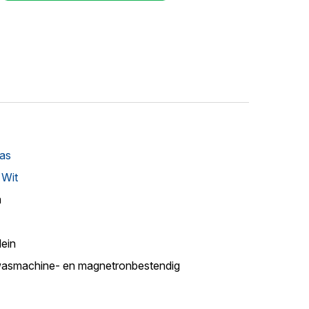
as
 Wit
m
lein
asmachine- en magnetronbestendig