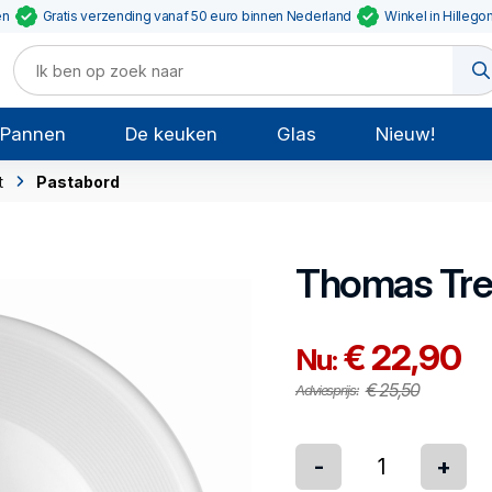
en
Gratis verzending vanaf 50 euro binnen Nederland
Winkel in Hillego
Pannen
De keuken
Glas
Nieuw!
t
Pastabord
Thomas
Tr
€ 22,90
Nu:
€ 25,50
Adviesprijs:
-
+