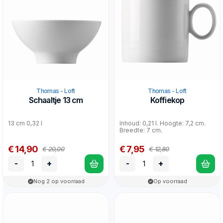
Thomas - Loft
Thomas - Loft
Schaaltje 13 cm
Koffiekop
13 cm 0,32 l
Inhoud: 0,21 l. Hoogte: 7,2 cm.
Breedte: 7 cm.
€ 14,90
€ 7,95
€ 20,00
€ 12,80
-
+
-
+
Nog 2 op voorraad
Op voorraad