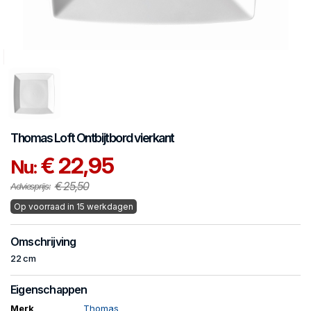
Thomas
Loft
Ontbijtbord vierkant
€ 22,95
Nu:
€ 25,50
Adviesprijs:
Op voorraad in 15 werkdagen
Omschrijving
22 cm
Eigenschappen
Merk
Thomas