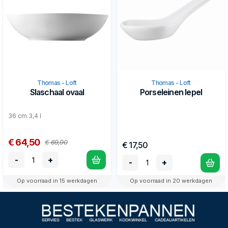
Thomas - Loft
Thomas - Loft
Slaschaal ovaal
Porseleinen lepel
36 cm 3,4 l
€ 64,50
€ 69,90
€ 17,50
-
+
-
+
Op voorraad in 15 werkdagen
Op voorraad in 20 werkdagen