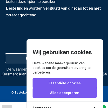
buiten deze tijden te bereiken.
Bestellingen worden verstuurd van dinsdag tot en met
zaterdagochtend.
Wij gebruiken cookies
Hier de overeenkomst ontbinden
Deze website maakt gebruik van
cookies om de gebruikerservaring te
De waardering van
Bestekenpannen.nl
bij
Webwinkel
verbeteren.
Keurmerk Klantbeoordelingen
is
9.8
/
10
gebaseerd op
3634
reviews.
Essentiële cookies
© Bestekenpannen.nl 2026
een webshop van
Alles accepteren
Veilig betalen met
Aanpassen