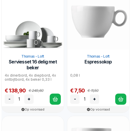
Thomas - Loft
Thomas - Loft
Serviesset 16 delig met
Espressokop
beker
4x dinerbord, 4x diepbord, 4x
0,08 l
ontbijtbord, 4x beker 0,33 l
€ 138,90
€ 7,50
€ 249,60
€ 11,50
-
+
-
+
Op voorraad
Op voorraad