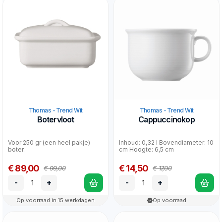
Thomas - Trend Wit
Thomas - Trend Wit
Botervloot
Cappuccinokop
Voor 250 gr (een heel pakje)
Inhoud: 0,32 l Bovendiameter: 10
boter.
cm Hoogte: 6,5 cm
€ 89,00
€ 14,50
€ 99,00
€ 17,00
-
+
-
+
Op voorraad in 15 werkdagen
Op voorraad