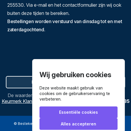
255530. Via e-mail en het contactformulier zijn wij ook
buiten deze tijden te bereiken.
Bestellingen worden verstuurd van dinsdag tot en met
zaterdagochtend.
Wij gebruiken cookies
Hier de overeenkomst ontbinden
Deze website maakt gebruik van
cookies om de gebruikerservaring te
De waardering van
Bestekenpannen.nl
bij
Webwinkel
verbeteren.
Keurmerk Klantbeoordelingen
is
9.8
/
10
gebaseerd op
3635
reviews.
Essentiële cookies
© Bestekenpannen.nl 2026
een webshop van
Alles accepteren