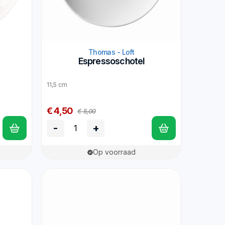
Thomas - Loft
Espressoschotel
11,5 cm
€ 4,50
€ 5,00
-
+
Op voorraad