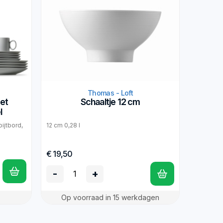
Thomas - Loft
met
Schaaltje 12 cm
l
ijtbord,
12 cm 0,28 l
€ 19,50
-
+
Op voorraad in 15 werkdagen