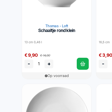
Thomas - Loft
Schaaltje rond klein
13 cm 0,46 l
16,5 cm
€ 9,90
€ 3,9
€ 14,90
-
+
-
Op voorraad