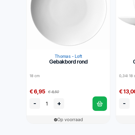
Thomas - Loft
Gebakbord rond
18 cm
0,34l 18
€ 6,95
€ 13,0
€ 8,50
-
+
-
Op voorraad