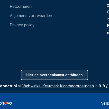
Retourneren
0
Algemene voorwaarden
z
Privacy policy
B
Hier de overeenkomst ontbinden
annen.nl
bij
Webwinkel Keurmerk Klantbeoordelingen
is
9.8
/
Veil