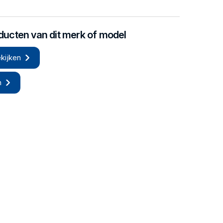
oducten van dit merk of model
kijken
n