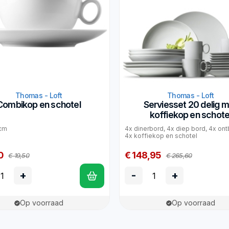
Thomas - Loft
Thomas - Loft
Combikop en schotel
Serviesset 20 delig 
koffiekop en schote
 cm
4x dinerbord, 4x diep bord, 4x ontb
4x koffiekop en schotel
0
€ 148,95
€ 19,50
€ 265,60
+
-
+
Op voorraad
Op voorraad