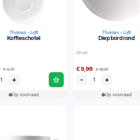
Thomas - Loft
Thomas - Loft
Koffieschotel
Diep bord rond
24 cm
0
€ 9,99
€ 5,70
€ 18,00
+
-
+
Op voorraad
Op voorraad