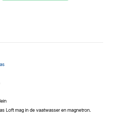
as
m
lein
s Loft mag in de vaatwasser en magnetron.