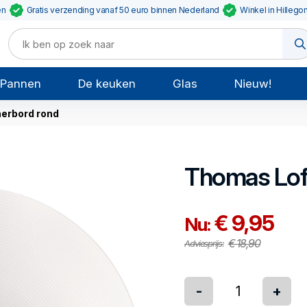
en
Gratis verzending vanaf 50 euro binnen Nederland
Winkel in Hillego
Pannen
De keuken
Glas
Nieuw!
nerbord rond
Thomas
Lof
€ 9,95
Nu:
€ 18,90
Adviesprijs:
-
+