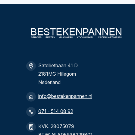
Satellietbaan 41 D
2181MG Hillegom
Nederland
info@bestekenpannen.nl
071 - 514 08 92
KVK: 28075079
BTW: NL805938229B01