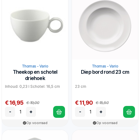
Thomas - Vario
Thomas - Vario
Theekop en schotel
Diep bord rond 23 cm
driehoek
Inhoud: 0,23 l Schotel: 16,5 cm
23 cm
€ 16,95
€ 11,90
€ 19,00
€ 15,50
-
+
-
+
Op voorraad
Op voorraad