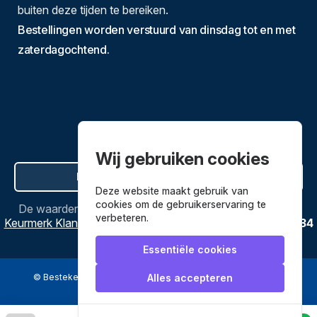
buiten deze tijden te bereiken.
Bestellingen worden verstuurd van dinsdag tot en met
zaterdagochtend.
Wij gebruiken cookies
Hier de overeenkomst ontbinden
Deze website maakt gebruik van
cookies om de gebruikerservaring te
De waardering van
Bestekenpannen.nl
bij
Webwinkel
verbeteren.
Keurmerk Klantbeoordelingen
is
9.8
/
10
gebaseerd op
3634
reviews.
Essentiële cookies
© Bestekenpannen.nl 2026
een webshop van
Alles accepteren
Veilig betalen met