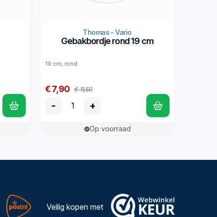
Thomas - Vario
Gebakbordje rond 19 cm
19 cm, rond
€ 7,90
€ 11,50
-
+
Op voorraad
Veilig kopen met