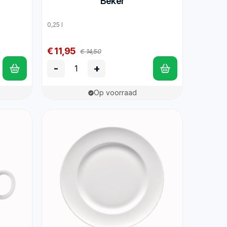
Beker
0,25 l
€ 11,95
€ 14,50
-
+
Op voorraad