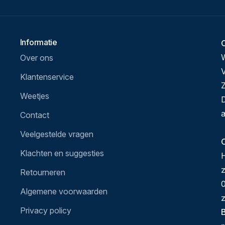
Informatie
Over ons
V
Klantenservice
Z
Weetjes
D
a
Contact
Veelgestelde vragen
O
Klachten en suggesties
H
Retourneren
0
Algemene voorwaarden
z
Privacy policy
B