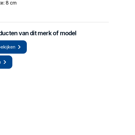
e: 8 cm
oducten van dit merk of model
ekijken
n