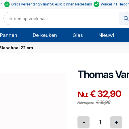
en
Gratis verzending vanaf 50 euro binnen Nederland
Winkel in Hillego
Pannen
De keuken
Glas
Nieuw!
Slaschaal 22 cm
Thomas
Var
€ 32,90
Nu:
€ 36,90
Adviesprijs:
-
+