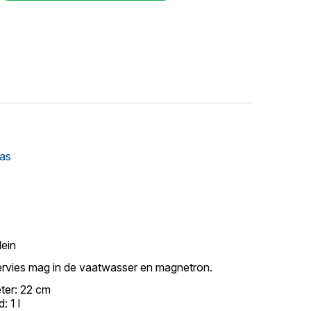
as
lein
ervies mag in de vaatwasser en magnetron.
ter: 22 cm
: 1 l