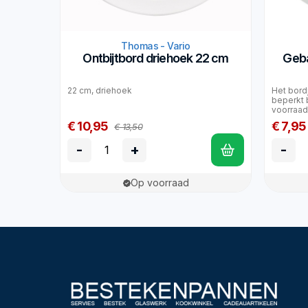
Thomas - Vario
Ontbijtbord driehoek 22 cm
Geba
22 cm, driehoek
Het bordj
beperkt 
voorraad 
€ 10,95
€ 7,95
€ 13,50
-
+
-
Op voorraad