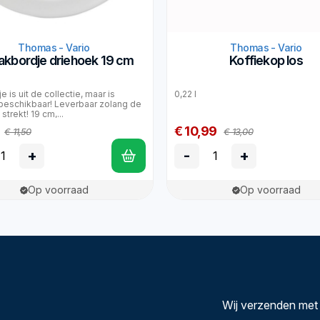
Thomas - Vario
Thomas - Vario
kbordje driehoek 19 cm
Koffiekop los
e is uit de collectie, maar is
0,22 l
beschikbaar! Leverbaar zolang de
strekt! 19 cm,...
€ 10,99
€ 11,50
€ 13,00
+
-
+
Op voorraad
Op voorraad
Wij verzenden met