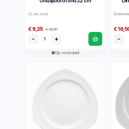
Ontbijtbord rond 22 cm
Din
22 cm, rond
Driehoek
€ 9,25
€ 16,5
€ 13,00
-
+
-
Op voorraad