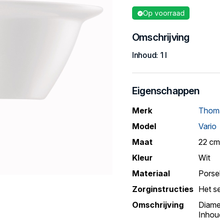
Op voorraad
Omschrijving
Inhoud: 1 l
Eigenschappen
Merk
Thom
Model
Vario
Maat
22 cm
Kleur
Wit
Materiaal
Porse
Zorginstructies
Het s
Omschrijving
Diame
Inhoud