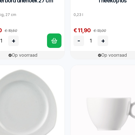
erbord driehoek 27 cm
Theekop los
ig, 27 cm
0,23 l
0
€ 11,90
€ 19,50
€ 13,00
+
-
+
Op voorraad
Op voorraad