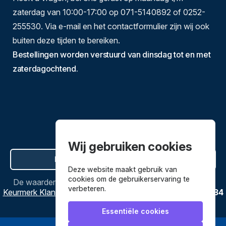
zaterdag van 10:00-17:00 op 071-5140892 of 0252-
255530. Via e-mail en het contactformulier zijn wij ook
buiten deze tijden te bereiken.
Bestellingen worden verstuurd van dinsdag tot en met
zaterdagochtend.
Wij gebruiken cookies
Hier de overeenkomst ontbinden
Deze website maakt gebruik van
cookies om de gebruikerservaring te
De waardering van
Bestekenpannen.nl
bij
Webwinkel
verbeteren.
Keurmerk Klantbeoordelingen
is
9.8
/
10
gebaseerd op
3634
reviews.
Essentiële cookies