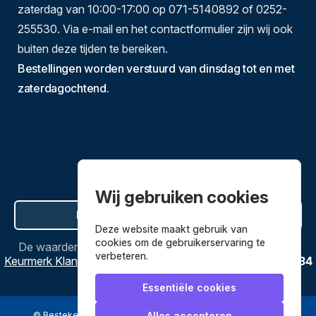
zaterdag van 10:00-17:00 op 071-5140892 of 0252-
255530. Via e-mail en het contactformulier zijn wij ook
buiten deze tijden te bereiken.
Bestellingen worden verstuurd van dinsdag tot en met
zaterdagochtend.
Wij gebruiken cookies
Hier de overeenkomst ontbinden
Deze website maakt gebruik van
cookies om de gebruikerservaring te
De waardering van
Bestekenpannen.nl
bij
Webwinkel
verbeteren.
Keurmerk Klantbeoordelingen
is
9.8
/
10
gebaseerd op
3634
reviews.
Essentiële cookies
© Bestekenpannen.nl 2026
een webshop van
Alles accepteren