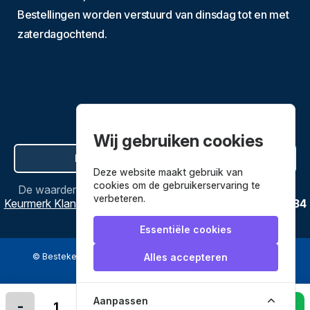
Bestellingen worden verstuurd van dinsdag tot en met
zaterdagochtend.
Wij gebruiken cookies
Hier de overeenkomst ontbinden
Deze website maakt gebruik van
cookies om de gebruikerservaring te
De waardering van
Bestekenpannen.nl
bij
Webwinkel
verbeteren.
Keurmerk Klantbeoordelingen
is
9.8
/
10
gebaseerd op
3634
reviews.
Essentiële cookies
© Bestekenpannen.nl 2026
een webshop van
Alles accepteren
Veilig betalen met
Aanpassen
-
+
In winkelmandje leggen