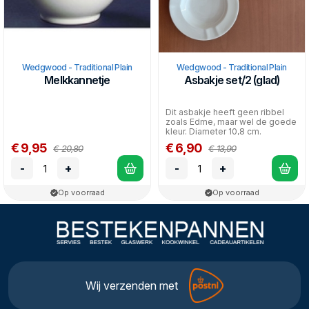
Wedgwood - Traditional Plain
Wedgwood - Traditional Plain
Melkkannetje
Asbakje set/2 (glad)
Dit asbakje heeft geen ribbel
zoals Edme, maar wel de goede
kleur. Diameter 10,8 cm.
€ 9,95
€ 6,90
€ 20,80
€ 13,90
-
+
-
+
Op voorraad
Op voorraad
Wij verzenden met