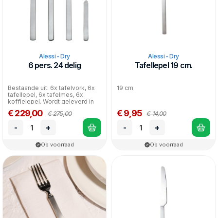
Alessi - Dry
Alessi - Dry
6 pers. 24 delig
Tafellepel 19 cm.
Bestaande uit: 6x tafelvork, 6x
19 cm
tafellepel, 6x tafelmes, 6x
koffielepel. Wordt geleverd in
cassettedoos.
€ 229,00
€ 9,95
€ 275,00
€ 14,00
-
+
-
+
Op voorraad
Op voorraad