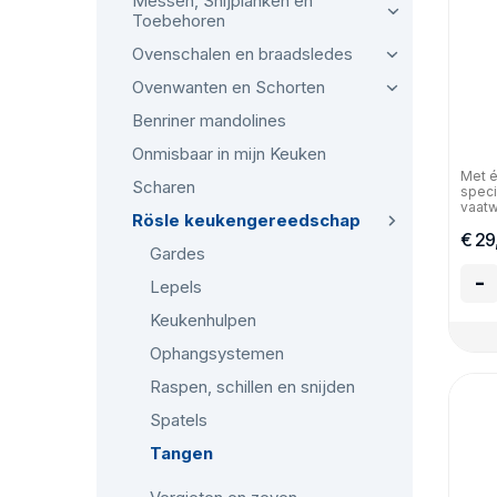
Messen, Snijplanken en
Toebehoren
Ovenschalen en braadsledes
Ovenwanten en Schorten
Benriner mandolines
Onmisbaar in mijn Keuken
Met é
Scharen
speci
vaatw
Rösle keukengereedschap
€ 29
Gardes
-
Lepels
Keukenhulpen
Ophangsystemen
Raspen, schillen en snijden
Spatels
Tangen