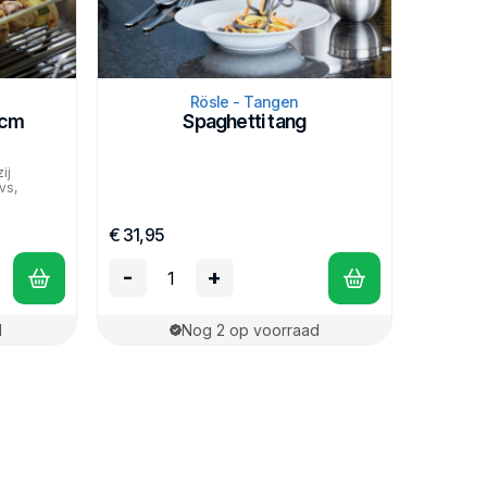
Rösle - Tangen
0cm
Spaghetti tang
ij
vs,
€ 31,95
-
+
d
Nog 2 op voorraad