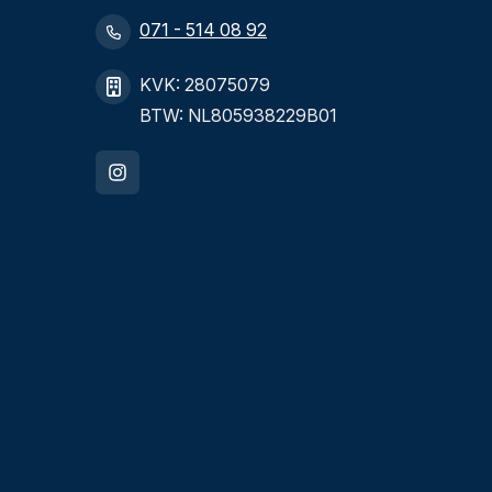
071 - 514 08 92
KVK: 28075079
BTW: NL805938229B01