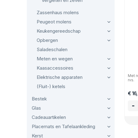
Vergieten en zeven
Zassenhaus molens
Peugeot molens
Keukengereedschap
Opbergen
Saladeschalen
Meten en wegen
Kaasaccessoires
Met r
Elektrische apparaten
rvs.
(Fluit-) ketels
€ 16
Bestek
-
Glas
Cadeauartikelen
Placemats en Tafelaankleding
Kerst