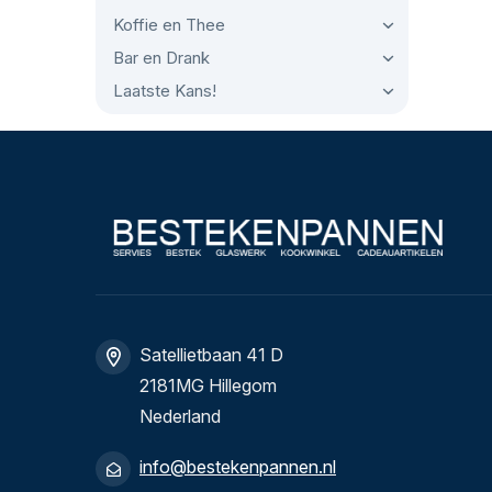
Koffie en Thee
Bar en Drank
Laatste Kans!
Satellietbaan 41 D
2181MG Hillegom
Nederland
info@bestekenpannen.nl