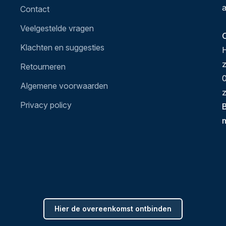
a
Contact
Veelgestelde vragen
O
Klachten en suggesties
H
Retourneren
0
Algemene voorwaarden
z
Privacy policy
B
Hier de overeenkomst ontbinden