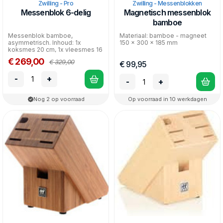
Zwilling - Pro
Zwilling - Messenblokken
Messenblok 6-delig
Magnetisch messenblok
bamboe
Messenblok bamboe,
Materiaal: bamboe - magneet
asymmetrisch. Inhoud: 1x
150 x 300 x 185 mm
koksmes 20 cm, 1x vleesmes 16
cm, 1x universeel mes, 1x schil...
€ 269,00
€ 329,00
€ 99,95
-
+
-
+
Nog 2 op voorraad
Op voorraad in 10 werkdagen