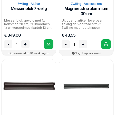
Zwilling - All Star
Zwilling - Accessoires
Messenblok 7-delig
Magneetstrip aluminium
30 cm
Messenblok gevuld met 1x
Uitlopend artikel, leverbaar
Koksmes 20 cm, 1x Broodmes,
zolang de voorraad strekt!
1x universeelmes (kartel) 13 cm,
Zwilling magneetstrippen
1x schil- en garnee...
zorgen ervoor dat uw me...
€ 349,00
€ 43,95
-
+
-
+
Op voorraad in 10 werkdagen
Nog 2 op voorraad