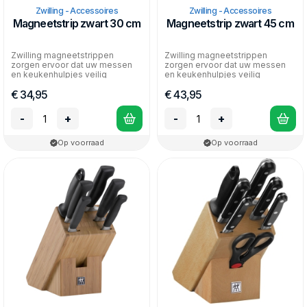
Zwilling - Accessoires
Zwilling - Accessoires
Magneetstrip zwart 30 cm
Magneetstrip zwart 45 cm
Zwilling magneetstrippen
Zwilling magneetstrippen
zorgen ervoor dat uw messen
zorgen ervoor dat uw messen
en keukenhulpjes veilig
en keukenhulpjes veilig
opgeborgen worden - alles ov...
opgeborgen worden - alles ov...
€ 34,95
€ 43,95
-
+
-
+
Op voorraad
Op voorraad