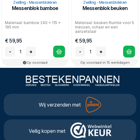
Zwilling - Messenblokken
Zwilling - Messenblokken
Messenblok bamboe
Messenblok beuken
Materiaal: bamboe 240 x 115 x
Materiaal: beuken Ruimte voor 5
195 mm
messen, schaar en een
aanzetstaal
€ 59,95
€ 59,95
-
+
-
+
Op voorraad
Op voorraad in 15 werkdagen
Wij verzenden met
Veilig kopen met