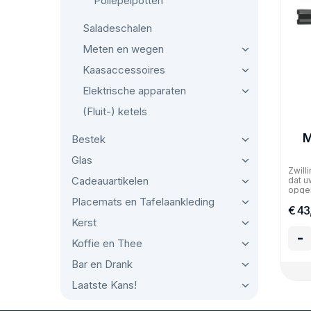
Pollepelpotten
Saladeschalen
Meten en wegen
Kaasaccessoires
Elektrische apparaten
(Fluit-) ketels
M
Bestek
Glas
Zwill
Cadeauartikelen
dat u
opgeb
Placemats en Tafelaankleding
€ 43
Kerst
-
Koffie en Thee
Bar en Drank
Laatste Kans!