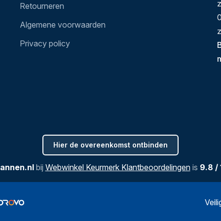
Retourneren
0
Algemene voorwaarden
z
Privacy policy
B
Hier de overeenkomst ontbinden
annen.nl
bij
Webwinkel Keurmerk Klantbeoordelingen
is
9.8
/
Veil