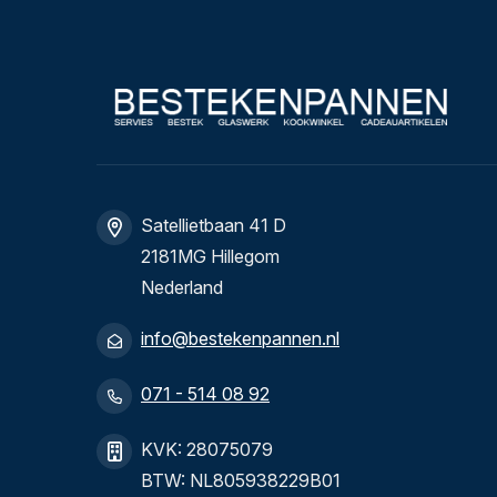
Satellietbaan 41 D
2181MG Hillegom
Nederland
info@bestekenpannen.nl
071 - 514 08 92
KVK: 28075079
BTW: NL805938229B01