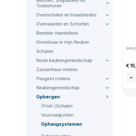
Messen, Snijplanken en
Toebehoren
Ovenschalen en braadsledes
Ovenwanten en Schorten
Benriner mandolines
Onmisbaar in mijn Keuken
Gesch
Scharen
Rösle keukengereedschap
€ 19
Zassenhaus molens
-
Peugeot molens
Keukengereedschap
Opbergen
(Fruit-)Schalen
Voorraadpotten
Ophangsystemen