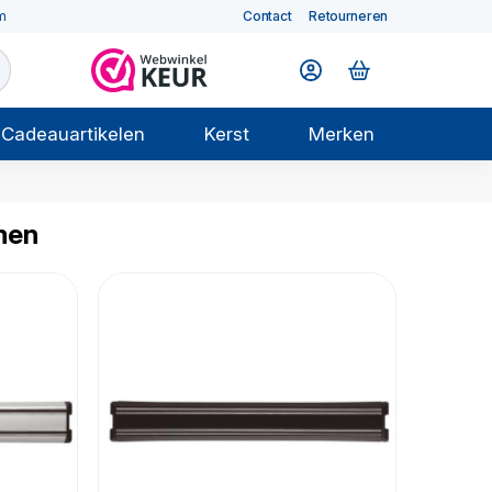
m
Contact
Retourneren
Cadeauartikelen
Kerst
Merken
men