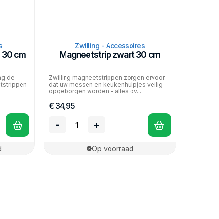
s
Zwilling - Accessoires
m 30 cm
Magneetstrip zwart 30 cm
ang de
Zwilling magneetstrippen zorgen ervoor
etstrippen
dat uw messen en keukenhulpjes veilig
opgeborgen worden - alles ov...
€ 34,95
-
+
d
Op voorraad