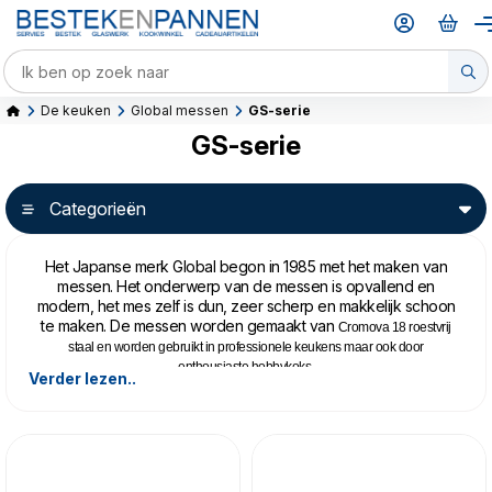
De keuken
Global messen
GS-serie
GS-serie
Categorieën
Het Japanse merk Global begon in 1985 met het maken van
messen. Het onderwerp van de messen is opvallend en
modern, het mes zelf is dun, zeer scherp en makkelijk schoon
te maken. De messen worden gemaakt van
Cromova 18 roestvrij
staal en worden gebruikt in professionele keukens maar ook door
enthousiaste hobbykoks.
Verder lezen..
De G serie omvat de basismodellen. De GS serie een aanvulling daarop met
kleinere messen. De GF serie bevat de heavy duty modellen, zwaarder en
omvangrijker. Ideaal voor grotere handen of mensen die een zwaarder mes
prefereren. De GFS is wederom een aanvulling van kleinere messen, ditmaal
op de GF serie.