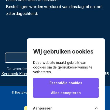
Bestellingen worden verstuurd van dinsdag tot en met
zaterdagochtend.
Wij gebruiken cookies
Hier de overeenkomst ontbinden
Deze website maakt gebruik van
cookies om de gebruikerservaring te
De waardering van
Bestekenpannen.nl
bij
Webwinkel
verbeteren.
Keurmerk Klantbeoordelingen
is
9.8
/
10
gebaseerd op
3635
reviews.
Essentiële cookies
© Bestekenpannen.nl 2026
een webshop van
Alles accepteren
Veilig betalen met
Aanpassen