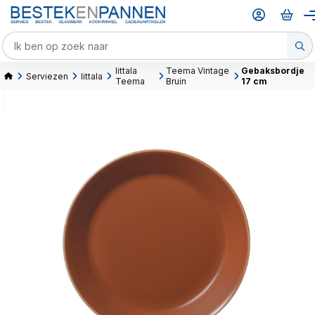
Iittala
Teema Vintage
Gebaksbordje
Serviezen
Iittala
Teema
Bruin
17 cm