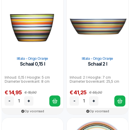
Iittala - Origo Oranje
Iittala - Origo Oranje
Schaal 0,15 l
Schaal 2 l
Inhoud: 0,15 l Hoogte: 5 cm
Inhoud: 2 l Hoogte: 7 cm
Diameter bovenkant: 8 cm
Diameter bovenkant: 25,5 cm
€ 14,95
€ 41,25
€ 19,90
€ 55,00
-
+
-
+
Op voorraad
Op voorraad