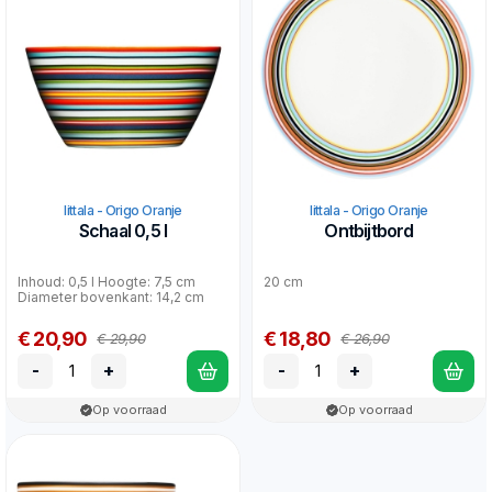
Iittala - Origo Oranje
Iittala - Origo Oranje
Schaal 0,5 l
Ontbijtbord
Inhoud: 0,5 l Hoogte: 7,5 cm
20 cm
Diameter bovenkant: 14,2 cm
€ 20,90
€ 18,80
€ 29,90
€ 26,90
-
+
-
+
Op voorraad
Op voorraad