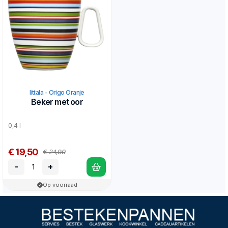
Iittala - Origo Oranje
Beker met oor
0,4 l
€ 19,50
€ 24,90
-
+
Op voorraad