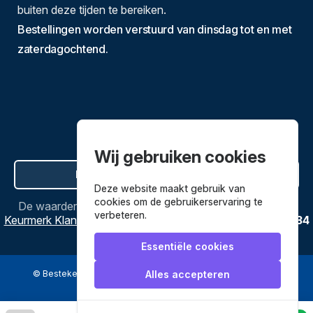
buiten deze tijden te bereiken.
Bestellingen worden verstuurd van dinsdag tot en met
zaterdagochtend.
Wij gebruiken cookies
Hier de overeenkomst ontbinden
Deze website maakt gebruik van
cookies om de gebruikerservaring te
De waardering van
Bestekenpannen.nl
bij
Webwinkel
verbeteren.
Keurmerk Klantbeoordelingen
is
9.8
/
10
gebaseerd op
3634
reviews.
Essentiële cookies
© Bestekenpannen.nl 2026
een webshop van
Alles accepteren
Veilig betalen met