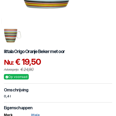
Iittala
Origo Oranje
Beker met oor
€ 19,50
Nu:
€ 24,90
Adviesprijs:
Op voorraad
Omschrijving
0,4 l
Eigenschappen
Merk
Iittala