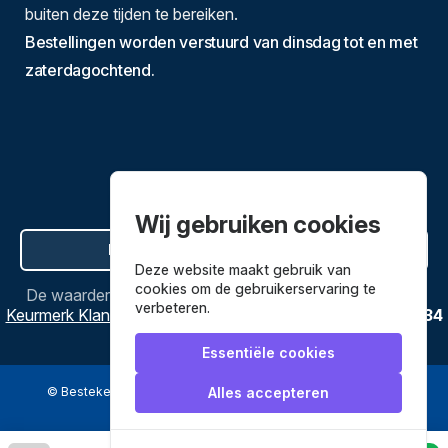
buiten deze tijden te bereiken.
Bestellingen worden verstuurd van dinsdag tot en met
zaterdagochtend.
Wij gebruiken cookies
Hier de overeenkomst ontbinden
Deze website maakt gebruik van
cookies om de gebruikerservaring te
De waardering van
Bestekenpannen.nl
bij
Webwinkel
verbeteren.
Keurmerk Klantbeoordelingen
is
9.8
/
10
gebaseerd op
3634
reviews.
Essentiële cookies
© Bestekenpannen.nl 2026
een webshop van
Alles accepteren
Veilig betalen met