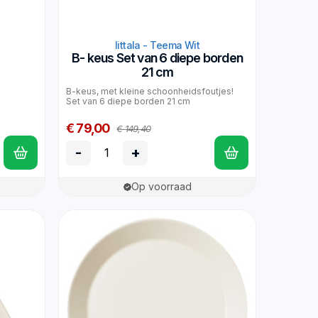
Iittala - Teema Wit
B- keus Set van 6 diepe borden
21 cm
B-keus, met kleine schoonheidsfoutjes!
Set van 6 diepe borden 21 cm
€ 79,00
€ 149,40
-
+
Op voorraad