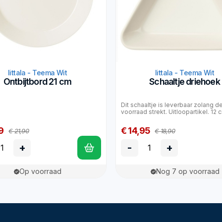
Iittala - Teema Wit
Iittala - Teema Wit
Ontbijtbord 21 cm
Schaaltje driehoek
Dit schaaltje is leverbaar zolang d
voorraad strekt. Uitloopartikel. 12
9
€ 14,95
€ 21,90
€ 18,90
+
-
+
Op voorraad
Nog 7 op voorraad