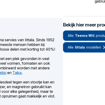
gebrui
Bekijk hier meer pr
Alle
Teema Wit
produ
a servies van Iittala. Sinds 1952
e meeste mensen hebben bij
Alle
Iittala
modellen
losse delen met korting tot 40%!
et een plek gevonden in veel
t veel vormen, formaten en ook
ecombineerd worden met andere
tiisi
en
Taika
.
rviesdeel tegen een stootje kan en
zer, en magnetron gebruikt kan
l voor elke gelegenheid, maar te
 opruimen gaat makkelijk en vlot.