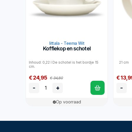
Iittala - Teema Wit
Koffiekop en schotel
Inhoud: 0,22 l De schotel is het bordje 15
21 cm
cm.
€ 24,95
€ 13,9
€ 34,80
-
+
-
Op voorraad