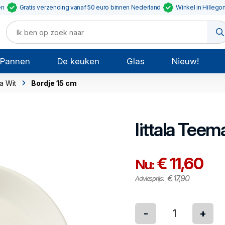
en
Gratis verzending vanaf 50 euro binnen Nederland
Winkel in Hillego
Pannen
De keuken
Glas
Nieuw!
a Wit
Bordje 15 cm
Iittala
Teema
€ 11,60
Nu:
€ 17,90
Adviesprijs:
-
+