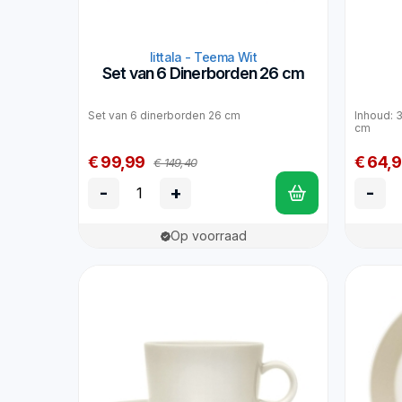
Iittala - Teema Wit
Set van 6 Dinerborden 26 cm
Set van 6 dinerborden 26 cm
Inhoud: 3
cm
€ 99,99
€ 64,
€ 149,40
-
+
-
Op voorraad