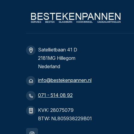
Satellietbaan 41 D
2181MG Hillegom
Nederland
info@bestekenpannen.nl
071 - 514 08 92
KVK: 28075079
BTW: NL805938229B01