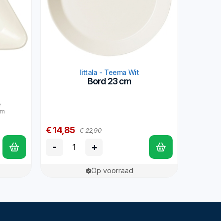
Iittala - Teema Wit
Bord 23 cm
e
 cm
€ 14,85
€ 22,90
-
+
Op voorraad