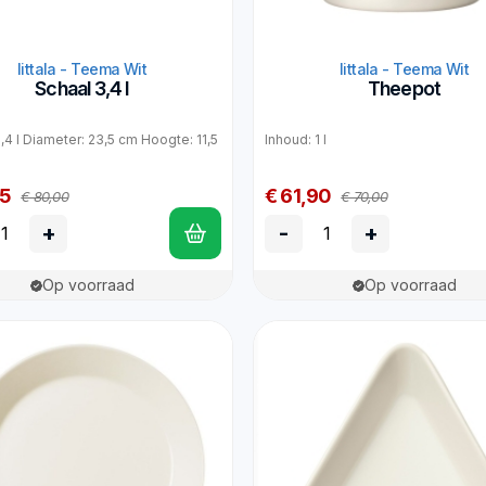
Iittala - Teema Wit
Iittala - Teema Wit
Schaal 3,4 l
Theepot
,4 l Diameter: 23,5 cm Hoogte: 11,5
Inhoud: 1 l
95
€ 61,90
€ 80,00
€ 70,00
+
-
+
Op voorraad
Op voorraad