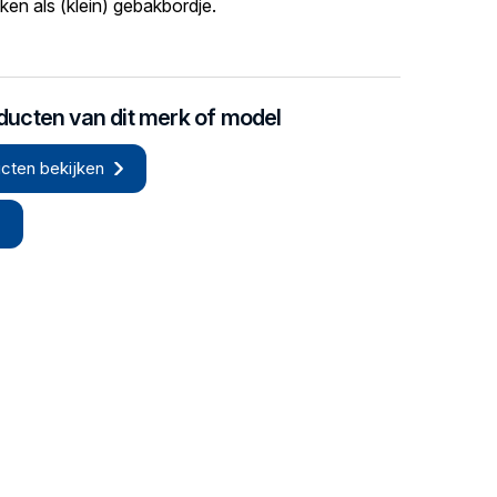
ken als (klein) gebakbordje.
oducten van dit merk of model
cten bekijken