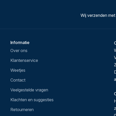
Wij verzenden met
Informatie
Over ons
V
Klantenservice
Z
Weetjes
D
a
Contact
Veelgestelde vragen
O
Klachten en suggesties
H
Retourneren
0