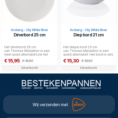
Arzberg - City White River
Arzberg - City White River
Dinerbord 25 cm
Diep bord 21 cm
Het dinerbord 26 cm
Het diepe bord 23 cm
van Thomas Medaillon is een
van Thomas Medaillon is een
heel goed alternatief,zie het
goed alternatief. Het bord is iets
vakje hiernaast!...
groter maar...
€ 15,95
€ 15,30
€ 19,50
€ 19,50
Uitverkocht
Uitverkocht
Wij verzenden met