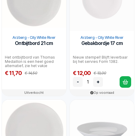
Arzberg - City White River
Arzberg - City White River
Ontbijtbord 21 cm
Gebakbordje 17 cm
Het ontbijtbord van Thomas
Nieuw stempel! Blijft leverbaar
Medaillon is een heel goed
bij het servies Form 1382.
alternatief, zie het vakje
hiernaast! Het verschil...
€ 11,70
€ 12,00
€ 14,50
€ 13,00
-
+
Uitverkocht
Op voorraad