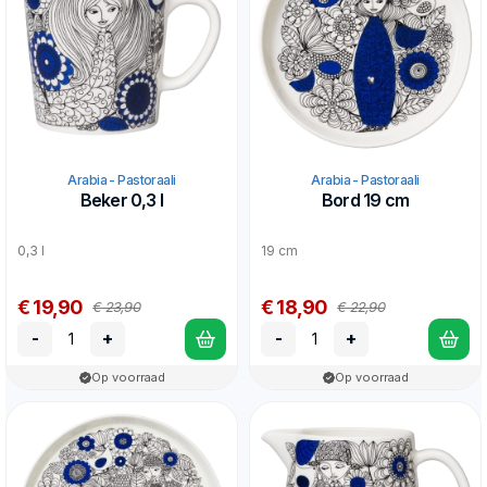
Arabia - Pastoraali
Arabia - Pastoraali
Beker 0,3 l
Bord 19 cm
0,3 l
19 cm
€ 19,90
€ 18,90
€ 23,90
€ 22,90
-
+
-
+
Op voorraad
Op voorraad