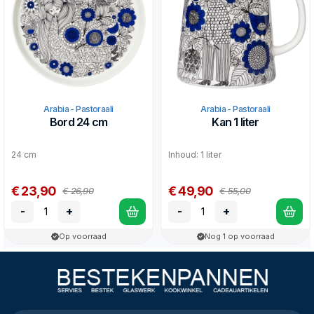
Arabia - Pastoraali
Arabia - Pastoraali
Bord 24 cm
Kan 1 liter
24 cm
Inhoud: 1 liter
€ 23,90
€ 49,90
€ 26,90
€ 55,00
-
+
-
+
Op voorraad
Nog 1 op voorraad