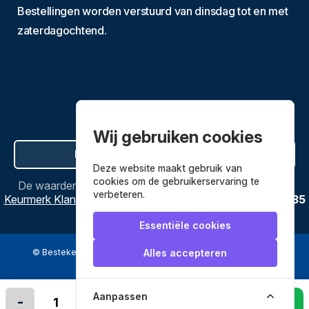
Bestellingen worden verstuurd van dinsdag tot en met
zaterdagochtend.
Wij gebruiken cookies
Hier de overeenkomst ontbinden
Deze website maakt gebruik van
cookies om de gebruikerservaring te
De waardering van
Bestekenpannen.nl
bij
Webwinkel
verbeteren.
Keurmerk Klantbeoordelingen
is
9.8
/
10
gebaseerd op
3635
reviews.
Essentiële cookies
© Bestekenpannen.nl 2026
een webshop van
Alles accepteren
Veilig betalen met
Aanpassen
-
+
In winkelmandje leggen