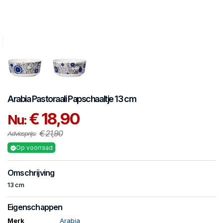
Arabia
Pastoraali
Papschaaltje 13 cm
€ 18,90
Nu:
€ 21,90
Adviesprijs:
Op voorraad
Omschrijving
13 cm
Eigenschappen
Merk
Arabia