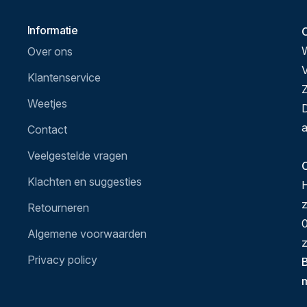
Informatie
Over ons
V
Klantenservice
Z
Weetjes
D
a
Contact
Veelgestelde vragen
O
Klachten en suggesties
H
Retourneren
0
Algemene voorwaarden
z
Privacy policy
B