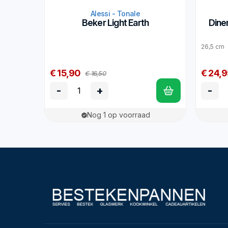
Alessi - Tonale
Beker Light Earth
Dine
26,5 cm
€ 15,90
€ 24,9
€ 16,50
-
+
-
Nog 1 op voorraad