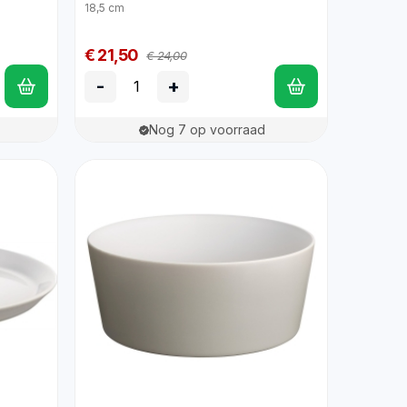
18,5 cm
€ 21,50
€ 24,00
-
+
Nog 7 op voorraad