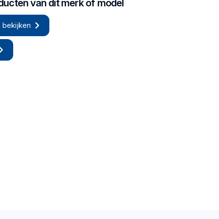
oducten van dit merk of model
 bekijken