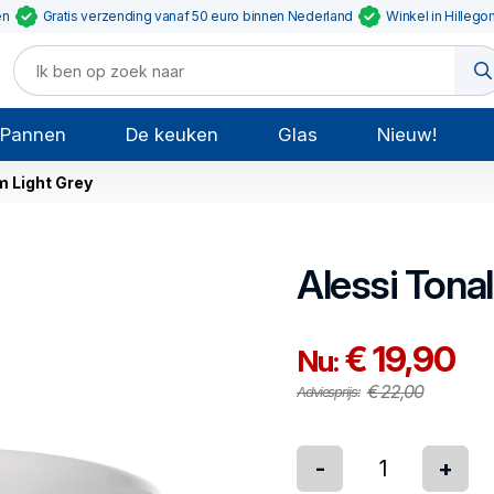
en
Gratis verzending vanaf 50 euro binnen Nederland
Winkel in Hillego
Pannen
De keuken
Glas
Nieuw!
m Light Grey
Alessi
Tona
€ 19,90
Nu:
€ 22,00
Adviesprijs:
-
+