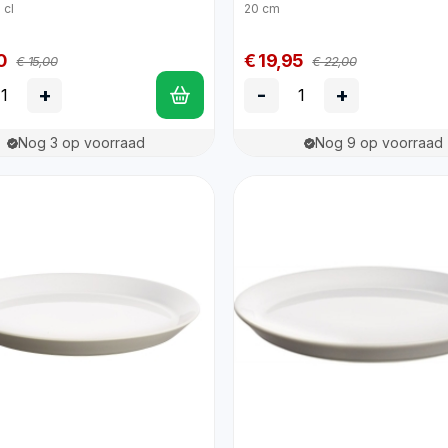
 cl
20 cm
0
€ 19,95
€ 15,00
€ 22,00
+
-
+
Nog 3 op voorraad
Nog 9 op voorraad