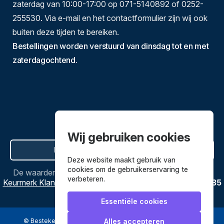
zaterdag van 10:00-17:00 op 071-5140892 of 0252-
255530. Via e-mail en het contactformulier zijn wij ook
buiten deze tijden te bereiken.
Bestellingen worden verstuurd van dinsdag tot en met
zaterdagochtend.
Wij gebruiken cookies
Hier de overeenkomst ontbinden
Deze website maakt gebruik van
cookies om de gebruikerservaring te
De waardering van
Bestekenpannen.nl
bij
Webwinkel
verbeteren.
Keurmerk Klantbeoordelingen
is
9.8
/
10
gebaseerd op
3635
reviews.
Essentiële cookies
© Bestekenpannen.nl 2026
een webshop van
Alles accepteren