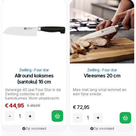
Zwilling - Four star
Zwilling - Four star
Allround koksmes
Vleesmes 20 cm
(santoku) 16 cm
Vanwege 40 jaar Four Star in de
Mes met lang smal lemmet en
Zwilling collectie is dit
een fijne snede.
Santokumes 16cm uitgebracht.
Allroundmes uit d...
€ 44,95
€ 89,95
€ 72,95
-
+
-
+
Op voorraad
Op voorraad