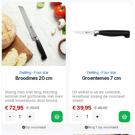
Zwilling - Four star
Zwilling - Four star
Broodmes 20 cm
Groentemes 7 cm
Stevig mes met lang, krachtig
Dit artikel is uit de collectie,
lemmet met golfsnede. Het mes
leverbaar zolang de voorraad
snijdt moeiteloos door brood,
strekt!
maar is ook ges...
€ 72,95
€ 39,95
€ 79,95
€ 46,95
-
+
-
+
Op voorraad
Nog 1 op voorraad