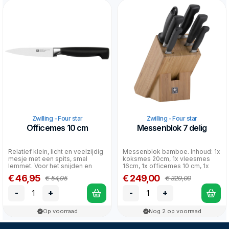
Zwilling - Four star
Zwilling - Four star
Officemes 10 cm
Messenblok 7 delig
Relatief klein, licht en veelzijdig
Messenblok bamboe. Inhoud: 1x
mesje met een spits, smal
koksmes 20cm, 1x vleesmes
lemmet. Voor het snijden en
16cm, 1x officemes 10 cm, 1x
garneren van gr...
broodmes 20cm, 1x ka...
€ 46,95
€ 249,00
€ 54,95
€ 329,00
-
+
-
+
Op voorraad
Nog 2 op voorraad