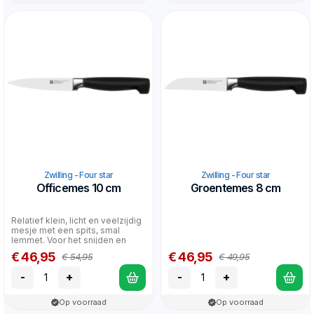
Zwilling - Four star
Zwilling - Four star
Officemes 10 cm
Groentemes 8 cm
Relatief klein, licht en veelzijdig
mesje met een spits, smal
lemmet. Voor het snijden en
garneren van gr...
€ 46,95
€ 46,95
€ 54,95
€ 49,95
-
+
-
+
Op voorraad
Op voorraad