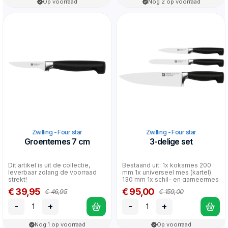
Op voorraad
Nog 2 op voorraad
Zwilling - Four star
Zwilling - Four star
Groentemes 7 cm
3-delige set
Dit artikel is uit de collectie,
Bestaand uit: 1x koksmes 200
leverbaar zolang de voorraad
mm 1x universeel mes (kartel)
strekt!
130 mm 1x schil- en garneermes
100 mm
€ 39,95
€ 95,00
€ 46,95
€ 159,00
-
+
-
+
Nog 1 op voorraad
Op voorraad