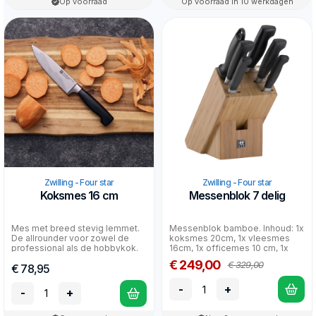
Op voorraad
Op voorraad in 10 werkdagen
Zwilling - Four star
Zwilling - Four star
Koksmes 16 cm
Messenblok 7 delig
Mes met breed stevig lemmet.
Messenblok bamboe. Inhoud: 1x
De allrounder voor zowel de
koksmes 20cm, 1x vleesmes
professional als de hobbykok.
16cm, 1x officemes 10 cm, 1x
Voor het snijden v...
broodmes 20cm, 1x ka...
€ 249,00
€ 329,00
€ 78,95
-
+
-
+