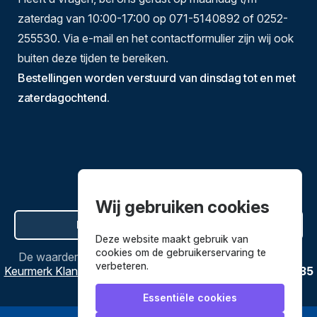
zaterdag van 10:00-17:00 op 071-5140892 of 0252-
255530. Via e-mail en het contactformulier zijn wij ook
buiten deze tijden te bereiken.
Bestellingen worden verstuurd van dinsdag tot en met
zaterdagochtend.
Wij gebruiken cookies
Hier de overeenkomst ontbinden
Deze website maakt gebruik van
cookies om de gebruikerservaring te
De waardering van
Bestekenpannen.nl
bij
Webwinkel
verbeteren.
Keurmerk Klantbeoordelingen
is
9.8
/
10
gebaseerd op
3635
reviews.
Essentiële cookies