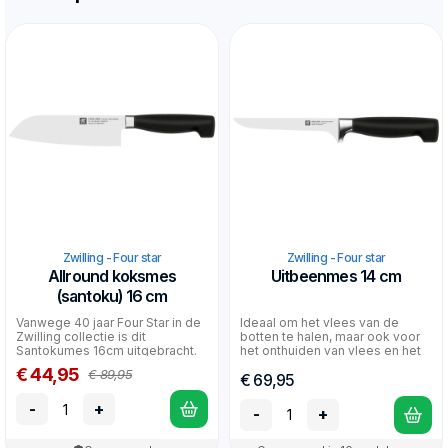
Zwilling - Four star
Zwilling - Four star
Allround koksmes
Uitbeenmes 14 cm
(santoku) 16 cm
Vanwege 40 jaar Four Star in de
Ideaal om het vlees van de
Zwilling collectie is dit
botten te halen, maar ook voor
Santokumes 16cm uitgebracht.
het onthuiden van vlees en het
Allroundmes uit d...
verwijderen van...
€ 44,95
€ 89,95
€ 69,95
-
+
-
+