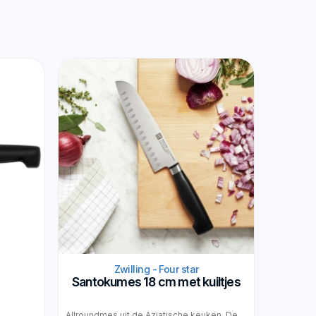
Zwilling - Four star
Santokumes 18 cm met kuiltjes
Allroundmes uit de Aziatische keuken. De