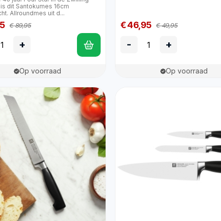
e is dit Santokumes 16cm
ht. Allroundmes uit d...
95
€ 46,95
€ 89,95
€ 49,95
+
-
+
Op voorraad
Op voorraad