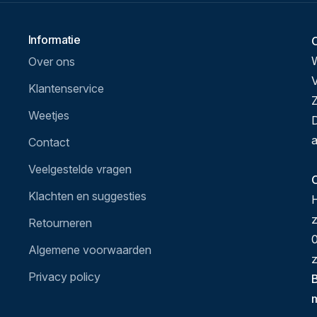
Informatie
Over ons
V
Klantenservice
Z
Weetjes
D
a
Contact
Veelgestelde vragen
O
Klachten en suggesties
H
Retourneren
0
Algemene voorwaarden
z
Privacy policy
B