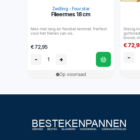
Zwilling - Four star
Fileermes 18 cm
Mes met lang en flexibel lemmet. Perfect
Stevig m
voor het fileren van vis.
golfsned
brood, ma
€ 72,9
€ 72,95
-
-
+
Op voorraad