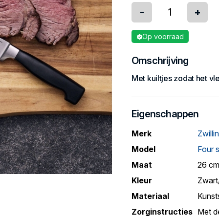
-
+
Op voorraad
Omschrijving
Met kuiltjes zodat het v
Eigenschappen
Merk
Zwilli
Model
Four s
Maat
26 c
Kleur
Zwart
Materiaal
Kunst
Zorginstructies
Met d