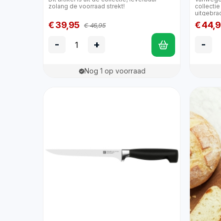
zolang de voorraad strekt!
collecti
uitgebrac
€ 39,95
€ 44,
€ 46,95
-
+
-
Nog 1 op voorraad