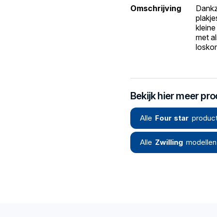
Omschrijving
Dankzi
plakje
klein
met al
losko
Bekijk hier meer pr
Alle
Four star
product
Alle
Zwilling
modellen