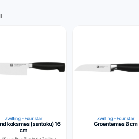
l
Zwilling - Four star
Zwilling - Four star
und koksmes (santoku) 16
Groentemes 8 cm
cm
0 jaar Four Star in de Zwilling