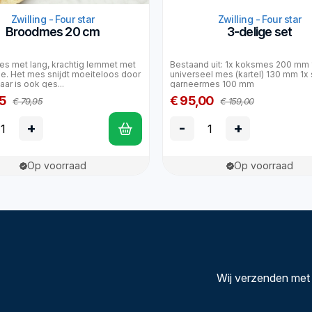
Zwilling - Four star
Zwilling - Four star
Broodmes 20 cm
3-delige set
es met lang, krachtig lemmet met
Bestaand uit: 1x koksmes 200 mm 
e. Het mes snijdt moeiteloos door
universeel mes (kartel) 130 mm 1x 
ar is ook ges...
garneermes 100 mm
5
€ 95,00
€ 79,95
€ 159,00
+
-
+
Op voorraad
Op voorraad
Wij verzenden met