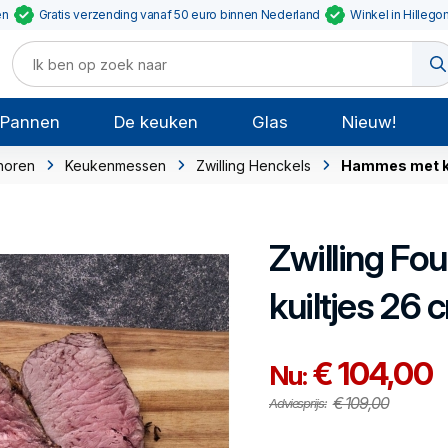
en
Gratis verzending vanaf 50 euro binnen Nederland
Winkel in Hillego
Pannen
De keuken
Glas
Nieuw!
horen
Keukenmessen
Zwilling Henckels
Hammes met ku
Zwilling
Fou
kuiltjes 26 
€ 104,00
Nu:
€ 109,00
Adviesprijs: