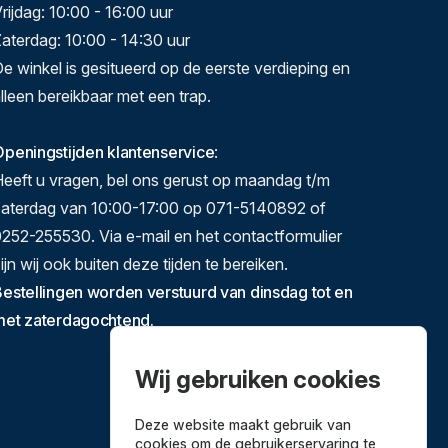
rijdag: 10:00 - 16:00 uur
aterdag: 10:00 - 14:30 uur
e winkel is gesitueerd op de eerste verdieping en
lleen bereikbaar met een trap.
peningstijden klantenservice
:
eeft u vragen, bel ons gerust op maandag t/m
zaterdag van 10:00-17:00 op 071-5140892 of
252-255530. Via e-mail en het contactformulier
ijn wij ook buiten deze tijden te bereiken.
estellingen worden verstuurd van dinsdag tot en
met zaterdagochtend.
Wij gebruiken cookies
Deze website maakt gebruik van
cookies om de gebruikerservaring te