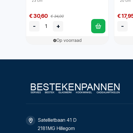
23 cm
20 cm
€ 30,60
€ 17,9
€ 34,00
-
+
-
Op voorraad
Satellietbaan 41 D
2181MG Hillegom