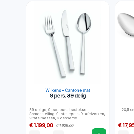
Wilkens - Cantone mat
9 pers. 89 delig
89 delige, 9 persoons bestekset.
20,5 c
Samenstelling: 9 tafellepels, 9 tafelvorken,
9 tafelmessen, 9 dessertle...
€ 1.199,00
€ 17,9
€ 1.929,00