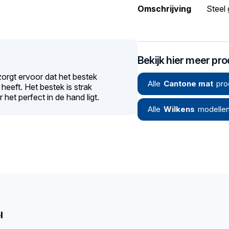
Omschrijving
Steel 
Bekijk hier meer pr
orgt ervoor dat het bestek
Alle
Cantone mat
pro
heeft. Het bestek is strak
et perfect in de hand ligt.
Alle
Wilkens
modelle
l