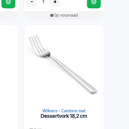
-
+
Op voorraad
Wilkens - Cantone mat
Dessertvork 18,2 cm