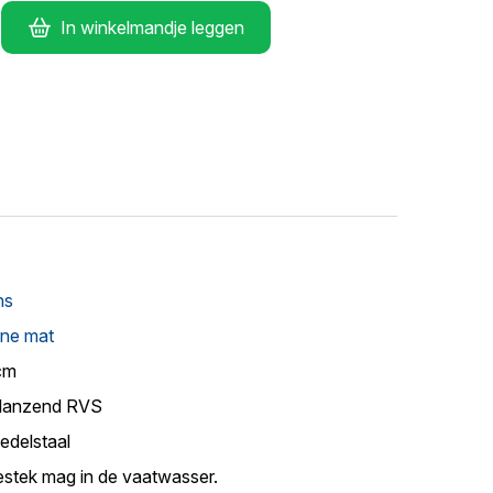
In winkelmandje leggen
ns
ne mat
cm
lanzend RVS
edelstaal
estek mag in de vaatwasser.