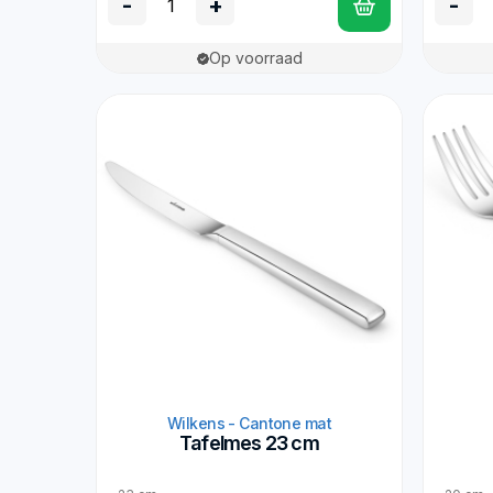
-
+
-
Op voorraad
Wilkens - Cantone mat
Tafelmes 23 cm