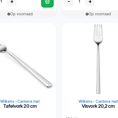
+
-
+
Op voorraad
Op voorraad
Wilkens - Cantone mat
Wilkens - Cantone mat
Tafelvork 20 cm
Visvork 20,2 cm