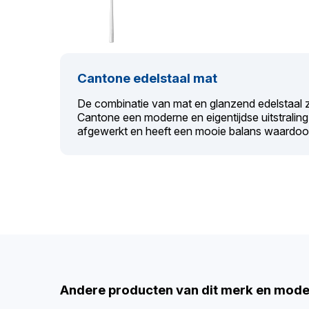
Cantone edelstaal mat
De combinatie van mat en glanzend edelstaal z
Cantone een moderne en eigentijdse uitstraling 
afgewerkt en heeft een mooie balans waardoor h
Andere producten van dit merk en mode