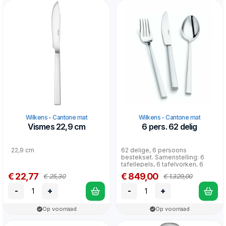
Wilkens - Cantone mat
Wilkens - Cantone mat
Vismes 22,9 cm
6 pers. 62 delig
22,9 cm
62 delige, 6 persoons
bestekset. Samenstelling: 6
tafellepels, 6 tafelvorken, 6
tafelmessen, 6 dessertle...
€ 22,77
€ 849,00
€ 25,30
€ 1.329,00
-
+
-
+
Op voorraad
Op voorraad