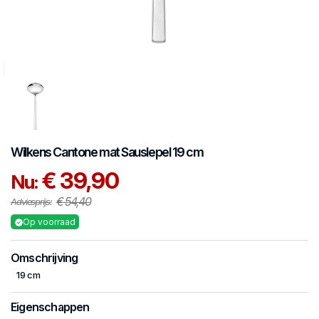
Wilkens
Cantone mat
Sauslepel 19 cm
€ 39,90
Nu:
€ 54,40
Adviesprijs:
Op voorraad
Omschrijving
19 cm
Eigenschappen