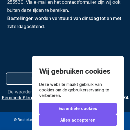
255530. Via e-mail en het contactformulier zijn wij ook
buiten deze tijden te bereiken.
Bestellingen worden verstuurd van dinsdag tot en met
zaterdagochtend.
Wij gebruiken cookies
Hier de overeenkomst ontbinden
Deze website maakt gebruik van
cookies om de gebruikerservaring te
De waardering van
Bestekenpannen.nl
bij
Webwinkel
verbeteren.
Keurmerk Klantbeoordelingen
is
9.8
/
10
gebaseerd op
3634
reviews.
Essentiële cookies
© Bestekenpannen.nl 2026
een webshop van
Alles accepteren