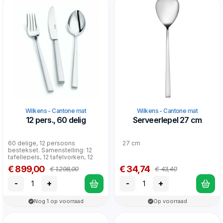
Wilkens - Cantone mat
Wilkens - Cantone mat
12 pers., 60 delig
Serveerlepel 27 cm
60 delige, 12 persoons
27 cm
bestekset. Samenstelling: 12
tafellepels, 12 tafelvorken, 12
tafelmessen, 12 koffi...
€ 899,00
€ 34,74
€ 1.298,00
€ 43,40
-
+
-
+
Nog 1 op voorraad
Op voorraad