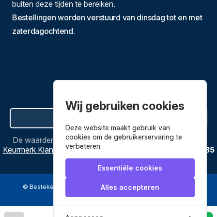
buiten deze tijden te bereiken.
Bestellingen worden verstuurd van dinsdag tot en met
zaterdagochtend.
Wij gebruiken cookies
Hier de overeenkomst ontbinden
Deze website maakt gebruik van
cookies om de gebruikerservaring te
De waardering van
Bestekenpannen.nl
bij
Webwinkel
verbeteren.
Keurmerk Klantbeoordelingen
is
9.8
/
10
gebaseerd op
3635
reviews.
Essentiële cookies
© Bestekenpannen.nl 2026
een webshop van
Alles accepteren
Veilig betalen met