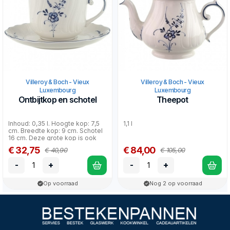
Villeroy & Boch - Vieux
Villeroy & Boch - Vieux
Luxembourg
Luxembourg
Ontbijtkop en schotel
Theepot
Inhoud: 0,35 l. Hoogte kop: 7,5
1,1 l
cm. Breedte kop: 9 cm. Schotel
16 cm. Deze grote kop is ook
geschikt als...
€ 32,75
€ 84,00
€ 40,90
€ 105,00
-
+
-
+
Op voorraad
Nog 2 op voorraad