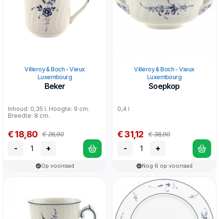
Villeroy & Boch - Vieux
Villeroy & Boch - Vieux
Luxembourg
Luxembourg
Beker
Soepkop
Inhoud: 0,35 l. Hoogte: 9 cm.
0,4 l
Breedte: 8 cm.
€ 18,80
€ 31,12
€ 26,90
€ 38,90
-
+
-
+
Op voorraad
Nog 6 op voorraad