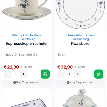
Villeroy & Boch - Vieux
Villeroy & Boch - Vieux
Luxembourg
Luxembourg
Espressokop en schotel
Plaatsbord
Inhoud: 0,1 l, schotel 12 cm
30 cm
€ 22,90
€ 32,90
€ 32,90
€ 41,90
-
+
-
+
Nog 7 op voorraad
Nog 3 op voorraad