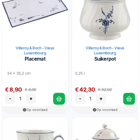
Villeroy & Boch - Vieux
Villeroy & Boch - Vieux
Luxembourg
Luxembourg
Placemat
Suikerpot
34 x 35,2 cm
0,25 l
€ 8,90
€ 42,30
€ 9,90
€ 52,90
-
+
-
+
Op voorraad
Op voorraad