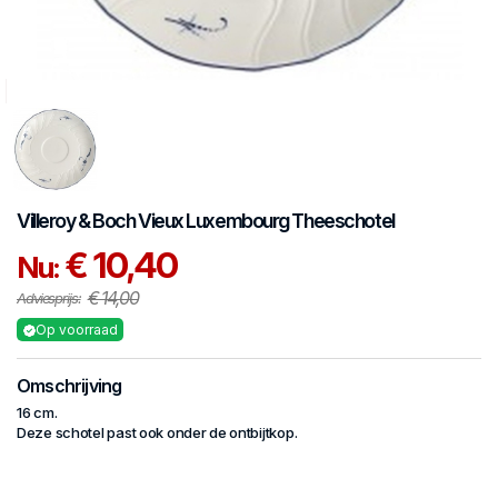
Villeroy & Boch
Vieux Luxembourg
Theeschotel
€ 10,40
Nu:
€ 14,00
Adviesprijs:
Op voorraad
Omschrijving
16 cm.
Deze schotel past ook onder de ontbijtkop.