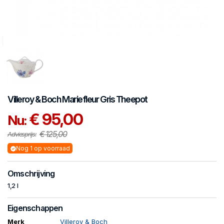
Villeroy & Boch
Mariefleur Gris
Theepot
€ 95,00
Nu:
€ 125,00
Adviesprijs:
Nog 1 op voorraad
Omschrijving
1,2 l
Eigenschappen
Merk
Villeroy & Boch