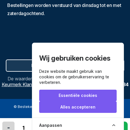
Bestellingen worden verstuurd van dinsdag tot en met
zaterdagochtend.
Wij gebruiken cookies
Hier de overeenkomst ontbinden
Deze website maakt gebruik van
cookies om de gebruikerservaring te
De waardering van
Bestekenpannen.nl
bij
Webwinkel
verbeteren.
Keurmerk Klantbeoordelingen
is
9.8
/
10
gebaseerd op
3634
reviews.
Essentiële cookies
© Bestekenpannen.nl 2026
een webshop van
Alles accepteren
Veilig betalen met
Aanpassen
-
+
In winkelmandje leggen