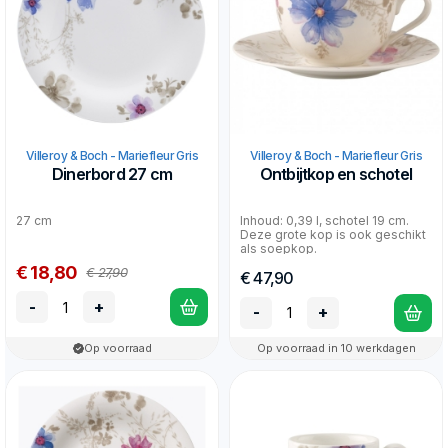
Villeroy & Boch - Mariefleur Gris
Villeroy & Boch - Mariefleur Gris
Dinerbord 27 cm
Ontbijtkop en schotel
27 cm
Inhoud: 0,39 l, schotel 19 cm.
Deze grote kop is ook geschikt
als soepkop.
€ 18,80
€ 27,90
€ 47,90
-
+
-
+
Op voorraad
Op voorraad in 10 werkdagen