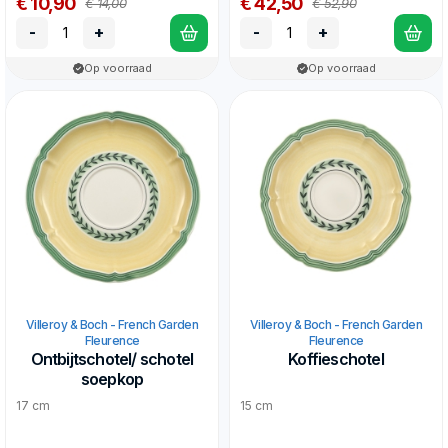
€ 10,90
€ 42,50
€ 14,00
€ 52,90
-
+
-
+
Op voorraad
Op voorraad
Villeroy & Boch - French Garden
Villeroy & Boch - French Garden
Fleurence
Fleurence
Ontbijtschotel/ schotel
Koffieschotel
soepkop
17 cm
15 cm