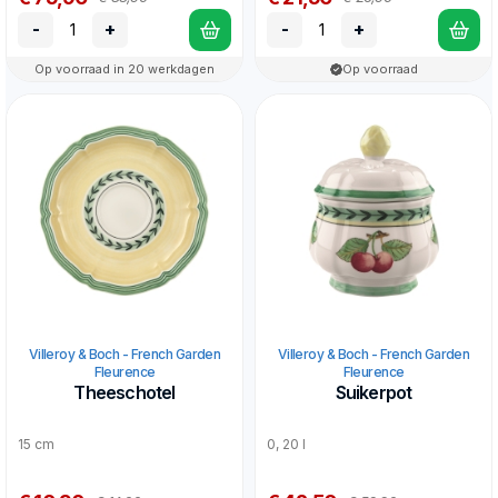
-
+
-
+
Op voorraad in 20 werkdagen
Op voorraad
Villeroy & Boch - French Garden
Villeroy & Boch - French Garden
Fleurence
Fleurence
Theeschotel
Suikerpot
15 cm
0, 20 l