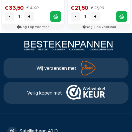
€ 33,50
€ 21,50
€ 41,90
€ 26,90
-
+
-
+
Nog 1 op voorraad
Nog 2 op voorraad
Wij verzenden met
Veilig kopen met
Satellietbaan 41 D