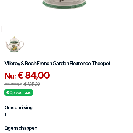
Villeroy & Boch
French Garden Fleurence
Theepot
€ 84,00
Nu:
€ 105,00
Adviesprijs:
Op voorraad
Omschrijving
1 l
Eigenschappen