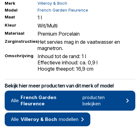
Merk
Villeroy & Boch
Model
French Garden Fleurence
Maat
1 l
Kleur
Wit/Multi
Materiaal
Premium Porcelain
Zorginstructies
Het servies mag in de vaatwasser en
magnetron.
Omschrijving
Inhoud tot de rand: 1 l
Effectieve inhoud: ca. 0,9 l
Hoogte theepot: 16,9 cm
Bekijk hier meer producten van dit merk of model
French Garden
producten
Alle
Fleurence
bekijken
Alle
Villeroy & Boch
modellen