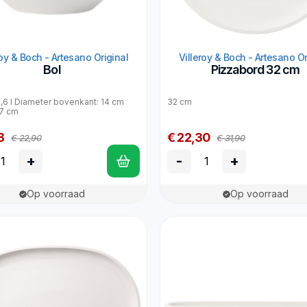
roy & Boch - Artesano Original
Villeroy & Boch - Artesano Or
Bol
Pizzabord 32 cm
0,6 l Diameter bovenkant: 14 cm
32 cm
 7 cm
3
€ 22,30
€ 22,90
€ 31,90
+
-
+
Op voorraad
Op voorraad