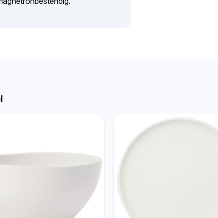
magnetronbestendig.
l