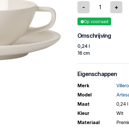
-
+
Op voorraad
Omschrijving
0,24 l
16 cm
Eigenschappen
Merk
Viller
Model
Artesa
Maat
0,24 l
Kleur
Wit
Materiaal
Premi