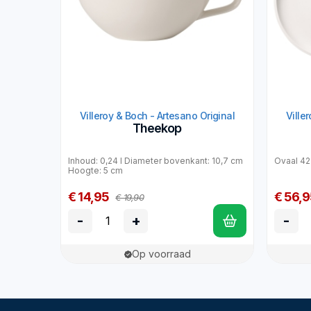
Villeroy & Boch - Artesano Original
Ville
Theekop
Inhoud: 0,24 l Diameter bovenkant: 10,7 cm
Ovaal 42
Hoogte: 5 cm
€ 14,95
€ 56,9
€ 19,90
-
+
-
Op voorraad