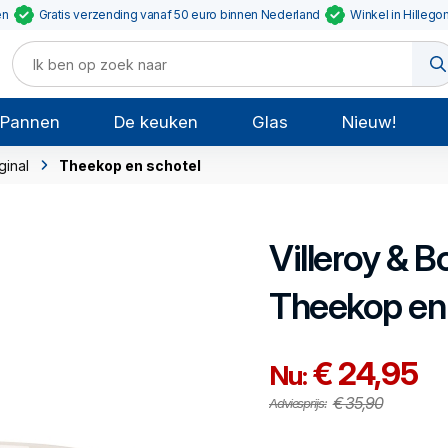
en
Gratis verzending vanaf 50 euro binnen Nederland
Winkel in Hillego
Pannen
De keuken
Glas
Nieuw!
ginal
Theekop en schotel
Villeroy & B
Theekop en
€ 24,95
Nu:
€ 35,90
Adviesprijs: