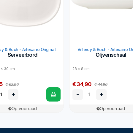
roy & Boch - Artesano Original
Villeroy & Boch - Artesano Or
Serveerbord
Olijvenschaal
 x 30 cm
28 x 8 cm
5
€ 34,90
€ 62,90
€ 44,90
+
-
+
Op voorraad
Op voorraad