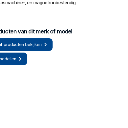
asmachine-, en magnetronbestendig
oducten van dit merk of model
l
producten bekijken
modellen