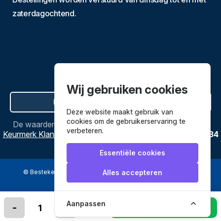
zaterdagochtend.
Wij gebruiken cookies
Hier de overeenkomst ontbinden
Deze website maakt gebruik van
cookies om de gebruikerservaring te
De waardering van
Bestekenpannen.nl
bij
Webwinkel
verbeteren.
Keurmerk Klantbeoordelingen
is
9.8
/
10
gebaseerd op
3634
reviews.
Essentiële cookies
© Bestekenpannen.nl 2026
een webshop van
Alles accepteren
Veilig betalen met
Aanpassen
-
+
In winkelmandje leggen