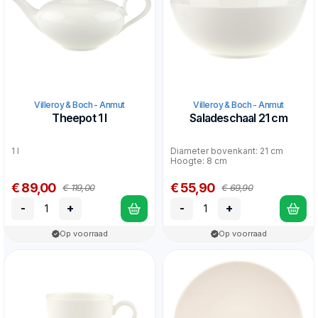
Villeroy & Boch - Anmut
Villeroy & Boch - Anmut
Theepot 1 l
Saladeschaal 21 cm
1 l
Diameter bovenkant: 21 cm
Hoogte: 8 cm
€ 89,00
€ 55,90
€ 119,00
€ 69,90
-
+
-
+
Op voorraad
Op voorraad