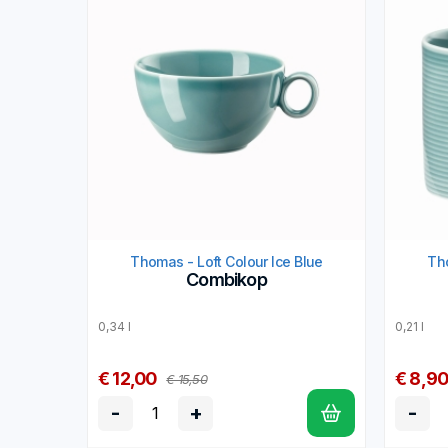
Thomas - Loft Colour Ice Blue
Tho
Combikop
0,34 l
0,21 l
€ 12,00
€ 8,9
€ 15,50
-
+
-