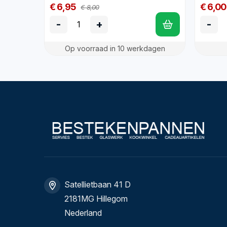
€ 6,95
€ 6,00
€ 8,00
-
+
-
Op voorraad in 10 werkdagen
Satellietbaan 41 D
2181MG Hillegom
Nederland