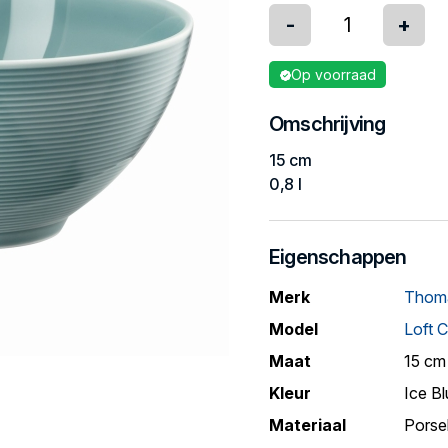
-
+
Op voorraad
Omschrijving
15 cm
0,8 l
Eigenschappen
Merk
Thom
Model
Loft C
Maat
15 cm 
Kleur
Ice B
Materiaal
Porse