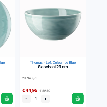
Blue
Thomas - Loft Colour Ice Blue
Slaschaal 23 cm
23 cm 2,7 l
€ 44,95
€ 59,50
-
+