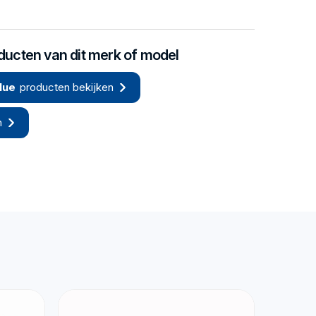
oducten van dit merk of model
lue
producten bekijken
n