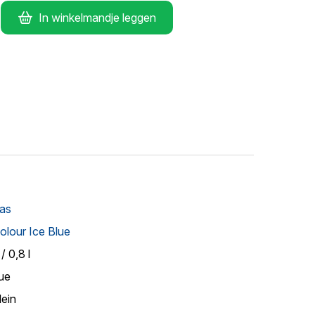
In winkelmandje leggen
as
olour Ice Blue
/ 0,8 l
lue
lein