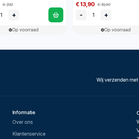
€ 13,90
€ 7,00
€ 19,90
+
-
+
Op voorraad
Op voorraad
Wij verzenden met
Informatie
Over ons
V
Klantenservice