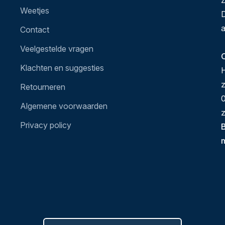
Z
Weetjes
D
a
Contact
Veelgestelde vragen
O
Klachten en suggesties
H
Retourneren
0
Algemene voorwaarden
z
Privacy policy
B