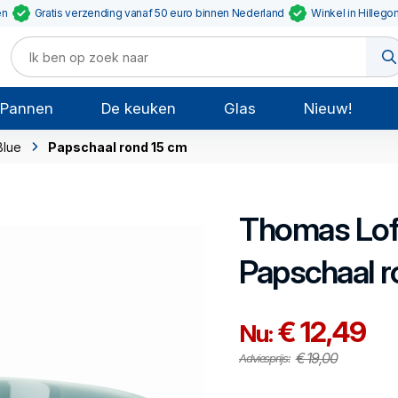
en
Gratis verzending vanaf 50 euro binnen Nederland
Winkel in Hillego
Pannen
De keuken
Glas
Nieuw!
Blue
Papschaal rond 15 cm
Thomas
Lof
Papschaal r
€ 12,49
Nu:
€ 19,00
Adviesprijs: