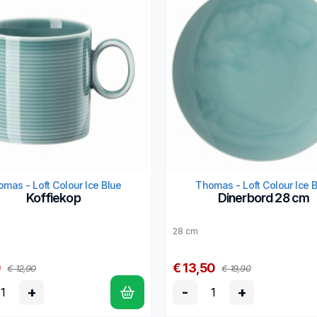
mas - Loft Colour Ice Blue
Thomas - Loft Colour Ice 
Koffiekop
Dinerbord 28 cm
28 cm
0
€ 13,50
€ 12,90
€ 19,90
+
-
+