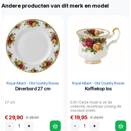
Andere producten van dit merk en model
Royal Albert - Old Country Roses
Royal Albert - Old Country Roses
Dinerbord 27 cm
Koffiekop los
27 cm
0,15 l Deze maat is uit de
collectie, leverbaar zolang de
vooraad strekt.
€ 29,90
€ 19,95
€ 38,90
€ 34,90
-
+
-
+