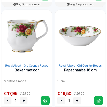
Nog 3 op voorraad
Nog 4 op voorraad
Royal Albert - Old Country Roses
Royal Albert - Old Country Roses
Beker met oor
Papschaaltje 16 cm
Montrose model
16cm
€ 17,95
€ 16,50
€ 28,90
€ 26,90
-
+
-
+