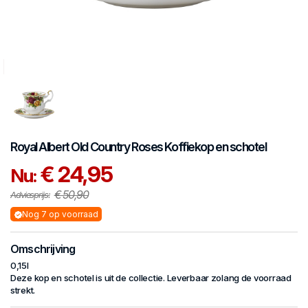
Royal Albert
Old Country Roses
Koffiekop en schotel
€ 24,95
Nu:
€ 50,90
Adviesprijs:
Nog 7 op voorraad
Omschrijving
0,15l
Deze kop en schotel is uit de collectie. Leverbaar zolang de voorraad
strekt.