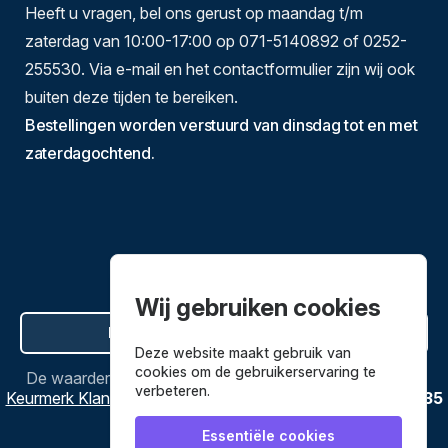
Heeft u vragen, bel ons gerust op maandag t/m
zaterdag van 10:00-17:00 op 071-5140892 of 0252-
255530. Via e-mail en het contactformulier zijn wij ook
buiten deze tijden te bereiken.
Bestellingen worden verstuurd van dinsdag tot en met
zaterdagochtend.
Wij gebruiken cookies
Hier de overeenkomst ontbinden
Deze website maakt gebruik van
cookies om de gebruikerservaring te
De waardering van
Bestekenpannen.nl
bij
Webwinkel
verbeteren.
Keurmerk Klantbeoordelingen
is
9.8
/
10
gebaseerd op
3635
reviews.
Essentiële cookies