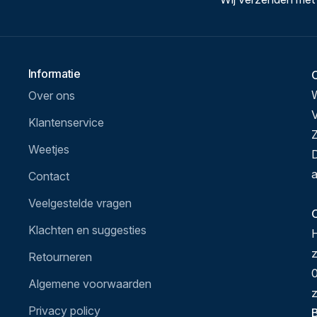
Informatie
Over ons
V
Klantenservice
Z
Weetjes
D
a
Contact
Veelgestelde vragen
O
Klachten en suggesties
H
Retourneren
0
Algemene voorwaarden
z
Privacy policy
B