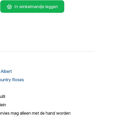
In winkelmandje leggen
 Albert
ountry Roses
lti
lein
ervies mag alleen met de hand worden