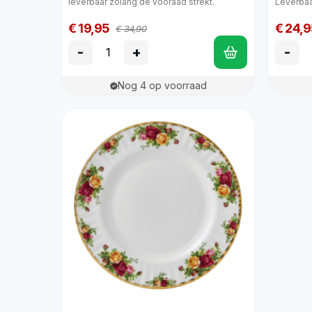
leverbaar zolang de vooraad strekt.
Leverbaa
€ 19,95
€ 24,9
€ 34,90
-
+
-
Nog 4 op voorraad