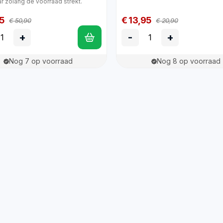
r zolang de voorraad strekt.
5
€ 13,95
€ 50,90
€ 20,90
+
-
+
Nog 7 op voorraad
Nog 8 op voorraad