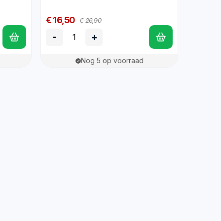
€ 16,50
€ 26,90
-
+
Nog 5 op voorraad