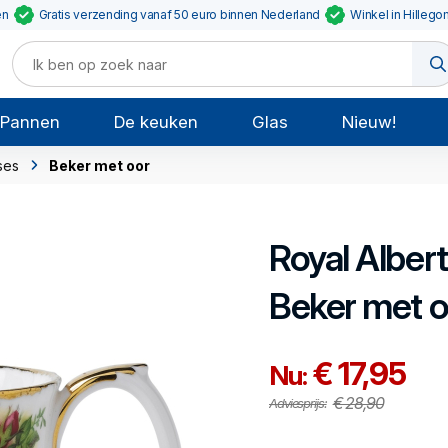
en
Gratis verzending vanaf 50 euro binnen Nederland
Winkel in Hillego
Pannen
De keuken
Glas
Nieuw!
ses
Beker met oor
Royal Albert
Beker met o
€ 17,95
Nu:
€ 28,90
Adviesprijs: