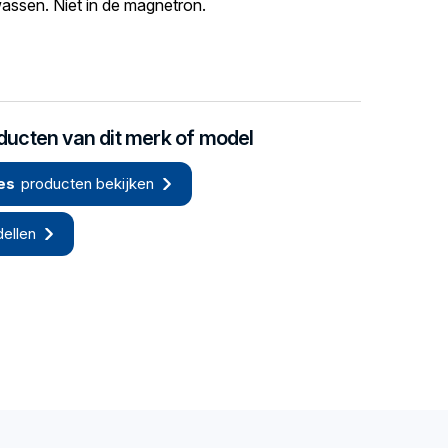
assen. Niet in de magnetron.
oducten van dit merk of model
es
producten bekijken
ellen