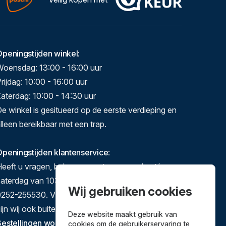
Openingstijden winkel
:
Woensdag: 13:00 - 16:00 uur
rijdag: 10:00 - 16:00 uur
aterdag: 10:00 - 14:30 uur
e winkel is gesitueerd op de eerste verdieping en
lleen bereikbaar met een trap.
peningstijden klantenservice
:
eeft u vragen, bel ons gerust op maandag t/m
zaterdag van 10:00-17:00 op 071-5140892 of
Wij gebruiken cookies
252-255530. Via e-mail en het contactformulier
ijn wij ook buiten deze tijden te bereiken.
Deze website maakt gebruik van
estellingen worden verstuurd van dinsdag tot en
cookies om de gebruikerservaring te