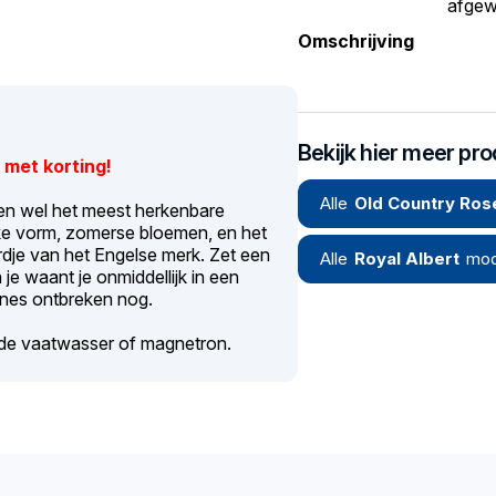
afgew
Omschrijving
Bekijk hier meer pr
 met korting!
Alle
Old Country Ros
ien wel het meest herkenbare
ieke vorm, zomerse bloemen, en het
ardje van het Engelse merk. Zet een
Alle
Royal Albert
mod
je waant je onmiddellijk in een
cones ontbreken nog.
n de vaatwasser of magnetron.