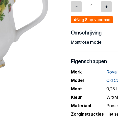
-
+
Nog 8 op voorraad
Omschrijving
Montrose model
Eigenschappen
Merk
Royal
Model
Old C
Maat
0,25 l
Kleur
Wit/Mu
Materiaal
Porse
Zorginstructies
Het s