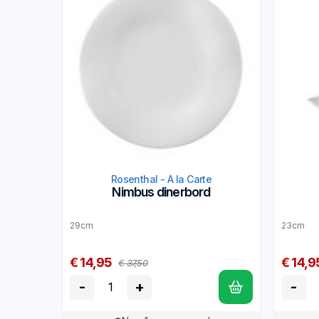
Rosenthal - A la Carte
Nimbus dinerbord
29cm
23cm
€ 14,95
€ 14,9
€ 37,50
-
+
-