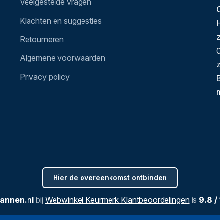
Veelgestelde vragen
O
Klachten en suggesties
H
Retourneren
0
Algemene voorwaarden
z
Privacy policy
B
Hier de overeenkomst ontbinden
annen.nl
bij
Webwinkel Keurmerk Klantbeoordelingen
is
9.8
/