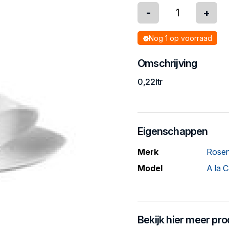
-
+
Nog 1 op voorraad
Omschrijving
0,22ltr
Eigenschappen
Merk
Rosen
Model
A la C
Bekijk hier meer pr