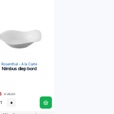
Rosenthal - A la Carte
Nimbus diep bord
5
€ 35,50
+