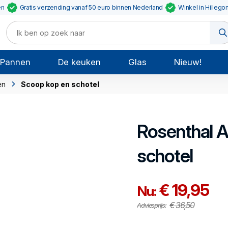
en
Gratis verzending vanaf 50 euro binnen Nederland
Winkel in Hillego
Pannen
De keuken
Glas
Nieuw!
en
Scoop kop en schotel
Rosenthal
A
schotel
€ 19,95
Nu:
€ 36,50
Adviesprijs: