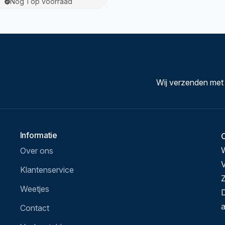
Nog 1 op voorraad
Wij verzenden met
Informatie
Over ons
V
Klantenservice
Z
Weetjes
D
a
Contact