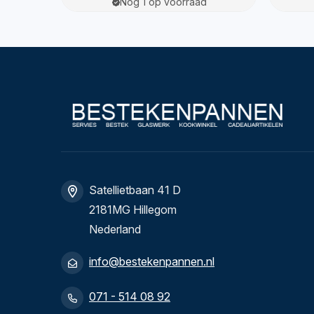
Nog 1 op voorraad
Satellietbaan 41 D
2181MG Hillegom
Nederland
info@bestekenpannen.nl
071 - 514 08 92