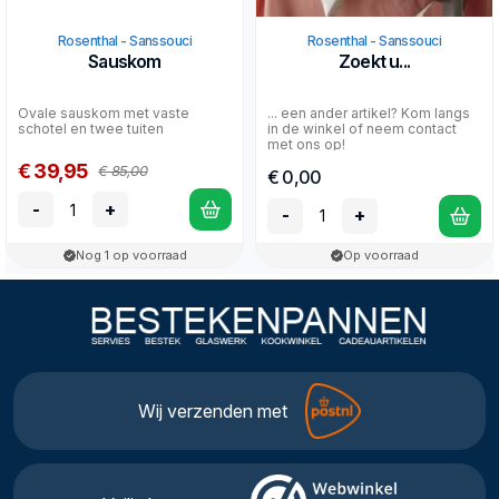
Rosenthal - Sanssouci
Rosenthal - Sanssouci
Sauskom
Zoekt u...
Ovale sauskom met vaste
... een ander artikel? Kom langs
schotel en twee tuiten
in de winkel of neem contact
met ons op!
€ 39,95
€ 85,00
€ 0,00
-
+
-
+
Nog 1 op voorraad
Op voorraad
Wij verzenden met