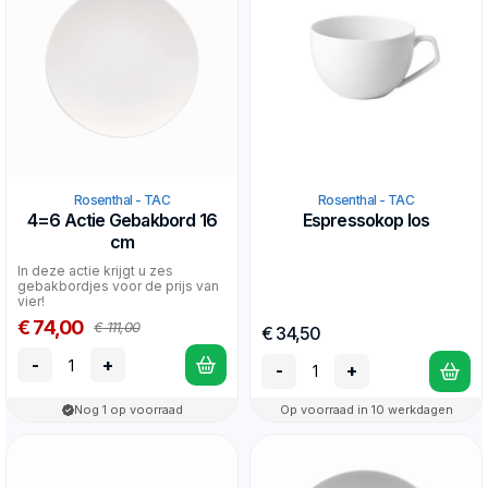
Rosenthal - TAC
Rosenthal - TAC
4=6 Actie Gebakbord 16
Espressokop los
cm
In deze actie krijgt u zes
gebakbordjes voor de prijs van
vier!
€ 74,00
€ 111,00
€ 34,50
-
+
-
+
Nog 1 op voorraad
Op voorraad in 10 werkdagen