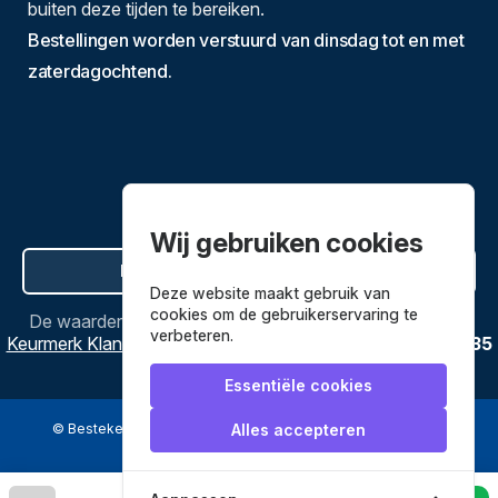
buiten deze tijden te bereiken.
Bestellingen worden verstuurd van dinsdag tot en met
zaterdagochtend.
Wij gebruiken cookies
Hier de overeenkomst ontbinden
Deze website maakt gebruik van
cookies om de gebruikerservaring te
De waardering van
Bestekenpannen.nl
bij
Webwinkel
verbeteren.
Keurmerk Klantbeoordelingen
is
9.8
/
10
gebaseerd op
3635
reviews.
Essentiële cookies
© Bestekenpannen.nl 2026
een webshop van
Alles accepteren
Veilig betalen met