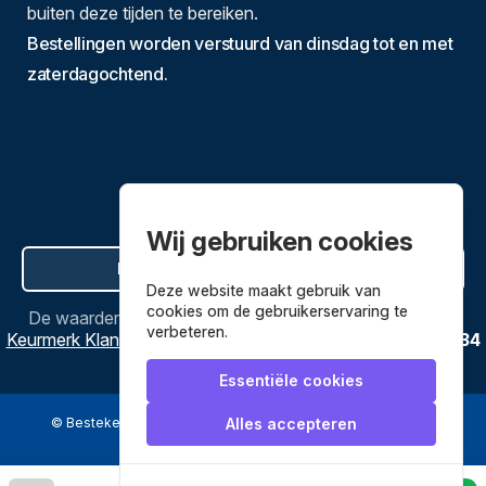
buiten deze tijden te bereiken.
Bestellingen worden verstuurd van dinsdag tot en met
zaterdagochtend.
Wij gebruiken cookies
Hier de overeenkomst ontbinden
Deze website maakt gebruik van
cookies om de gebruikerservaring te
De waardering van
Bestekenpannen.nl
bij
Webwinkel
verbeteren.
Keurmerk Klantbeoordelingen
is
9.8
/
10
gebaseerd op
3634
reviews.
Essentiële cookies
© Bestekenpannen.nl 2026
een webshop van
Alles accepteren
Veilig betalen met