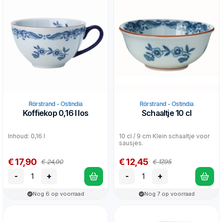
Rörstrand - Ostindia
Rörstrand - Ostindia
Koffiekop 0,16 l los
Schaaltje 10 cl
Inhoud: 0,16 l
10 cl / 9 cm Klein schaaltje voor
sausjes.
€ 17,90
€ 12,45
€ 24,90
€ 17,95
-
+
-
+
Nog 6 op voorraad
Nog 7 op voorraad