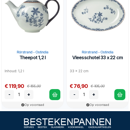
Rörstrand - Ostindia
Rörstrand - Ostindia
Theepot 1,2 l
Vleesschotel 33 x 22 cm
Inhoud: 1,2 l
33 x 22 cm
€ 119,90
€ 76,90
€ 155,00
€ 105,00
-
+
-
+
Op voorraad
Op voorraad