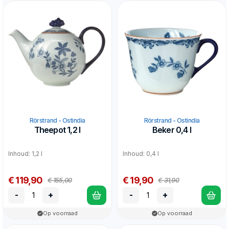
Rörstrand - Ostindia
Rörstrand - Ostindia
Theepot 1,2 l
Beker 0,4 l
Inhoud: 1,2 l
Inhoud: 0,4 l
€ 119,90
€ 19,90
€ 155,00
€ 31,90
-
+
-
+
Op voorraad
Op voorraad