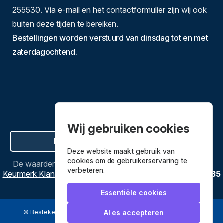
255530. Via e-mail en het contactformulier zijn wij ook
buiten deze tijden te bereiken.
Bestellingen worden verstuurd van dinsdag tot en met
zaterdagochtend.
Wij gebruiken cookies
Hier de overeenkomst ontbinden
Deze website maakt gebruik van
cookies om de gebruikerservaring te
De waardering van
Bestekenpannen.nl
bij
Webwinkel
verbeteren.
Keurmerk Klantbeoordelingen
is
9.8
/
10
gebaseerd op
3635
reviews.
Essentiële cookies
© Bestekenpannen.nl 2026
een webshop van
Alles accepteren