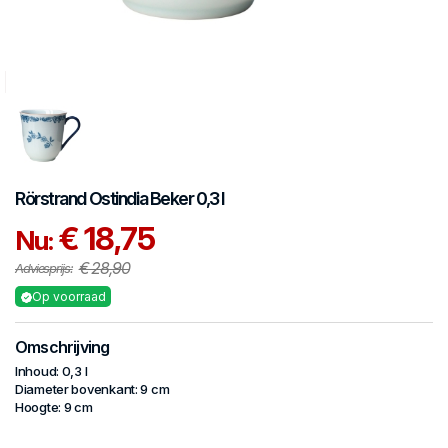
Rörstrand
Ostindia
Beker 0,3 l
€ 18,75
Nu:
€ 28,90
Adviesprijs:
Op voorraad
Omschrijving
Inhoud: 0,3 l
Diameter bovenkant: 9 cm
Hoogte: 9 cm