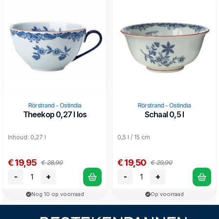
Rörstrand - Ostindia
Rörstrand - Ostindia
Theekop 0,27 l los
Schaal 0,5 l
Inhoud: 0,27 l
0,5 l / 15 cm
€ 19,95
€ 19,50
€ 28,90
€ 29,90
-
+
-
+
Nog 10 op voorraad
Op voorraad