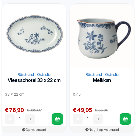
Rörstrand - Ostindia
Rörstrand - Ostindia
Vleesschotel 33 x 22 cm
Melkkan
33 x 22 cm
0,45 l
€ 76,90
€ 49,95
€ 105,00
€ 65,00
-
+
-
+
Op voorraad
Nog 1 op voorraad