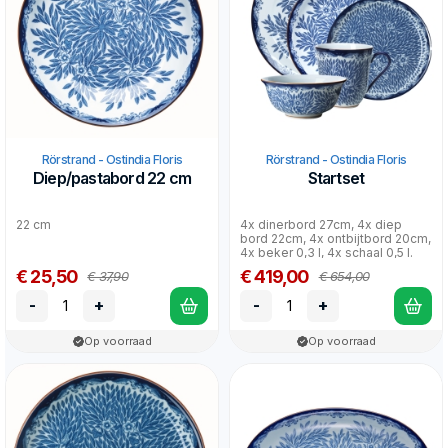
Rörstrand - Ostindia Floris
Rörstrand - Ostindia Floris
Diep/pastabord 22 cm
Startset
22 cm
4x dinerbord 27cm, 4x diep
bord 22cm, 4x ontbijtbord 20cm,
4x beker 0,3 l, 4x schaal 0,5 l.
€ 25,50
€ 419,00
€ 37,90
€ 654,00
-
+
-
+
Op voorraad
Op voorraad