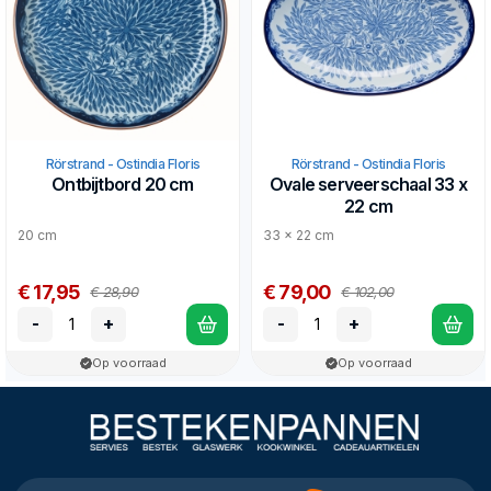
Rörstrand - Ostindia Floris
Rörstrand - Ostindia Floris
Ontbijtbord 20 cm
Ovale serveerschaal 33 x
22 cm
20 cm
33 x 22 cm
€ 17,95
€ 79,00
€ 28,90
€ 102,00
-
+
-
+
Op voorraad
Op voorraad