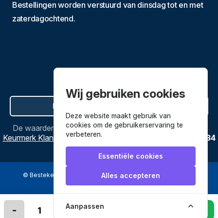
Bestellingen worden verstuurd van dinsdag tot en met
zaterdagochtend.
Wij gebruiken cookies
Hier de overeenkomst ontbinden
Deze website maakt gebruik van
cookies om de gebruikerservaring te
De waardering van
Bestekenpannen.nl
bij
Webwinkel
verbeteren.
Keurmerk Klantbeoordelingen
is
9.8
/
10
gebaseerd op
3634
reviews.
Essentiële cookies
© Bestekenpannen.nl 2026
een webshop van
Alles accepteren
Veilig betalen met
Aanpassen
-
+
In winkelmandje leggen