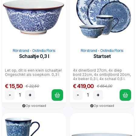
Rörstrand - Ostindia Floris
Rörstrand - Ostindia Floris
Schaaltje 0,3 l
Startset
Let op, dit is een klein schaaltje!
4x dinerbord 27cm, 4x diep
Ongeschikt als soepkom. 0,3 l
bord 22cm, 4x ontbijtbord 20cm,
4x beker 0,3 l, 4x schaal 0,5 l.
€ 15,50
€ 419,00
€ 22,50
€ 654,00
-
+
-
+
Op voorraad
Op voorraad