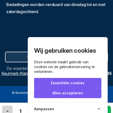
Bestellingen worden verstuurd van dinsdag tot en met
zaterdagochtend.
Wij gebruiken cookies
Hier de overeenkomst ontbinden
Deze website maakt gebruik van
cookies om de gebruikerservaring te
De waardering van
Bestekenpannen.nl
bij
Webwinkel
verbeteren.
Keurmerk Klantbeoordelingen
is
9.8
/
10
gebaseerd op
3635
reviews.
Essentiële cookies
© Bestekenpannen.nl 2026
een webshop van
Alles accepteren
Veilig betalen met
Aanpassen
-
+
In winkelmandje leggen