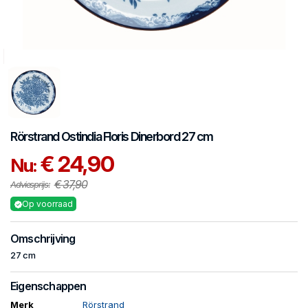
Rörstrand
Ostindia Floris
Dinerbord 27 cm
€ 24,90
Nu:
€ 37,90
Adviesprijs:
Op voorraad
Omschrijving
27 cm
Eigenschappen
Merk
Rörstrand