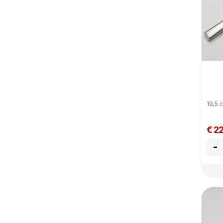
19,5
€ 2
-