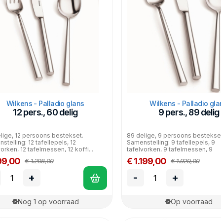
Wilkens - Palladio glans
Wilkens - Palladio gla
12 pers., 60 delig
9 pers., 89 delig
lige, 12 persoons bestekset.
89 delige, 9 persoons bestekse
stelling: 12 tafellepels, 12
Samenstelling: 9 tafellepels, 9
orken, 12 tafelmessen, 12 koffi...
tafelvorken, 9 tafelmessen, 9
dessertlep...
99,00
€ 1.199,00
€ 1.298,00
€ 1.929,00
+
-
+
Nog 1 op voorraad
Op voorraad