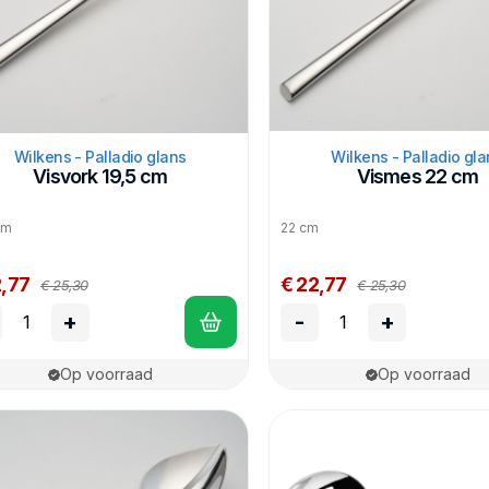
Wilkens - Palladio glans
Wilkens - Palladio gla
Visvork 19,5 cm
Vismes 22 cm
 cm
22 cm
2,77
€ 22,77
€ 25,30
€ 25,30
+
-
+
Op voorraad
Op voorraad