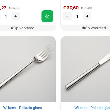
,27
€ 30,60
€ 20,30
€ 34,00
+
-
+
Op voorraad
Op voorraad
Wilkens - Palladio glans
Wilkens - Palladio gla