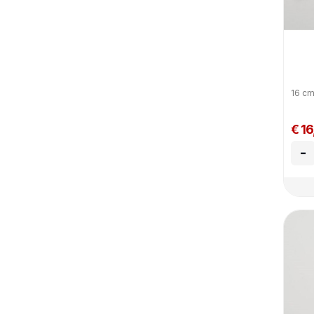
16 c
€ 16
-