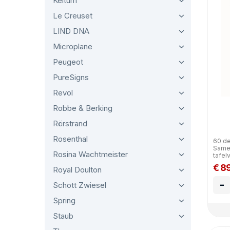
Keltum
Le Creuset
LIND DNA
Microplane
Peugeot
PureSigns
Revol
Robbe & Berking
Rörstrand
Rosenthal
60 de
Samen
Rosina Wachtmeister
tafelv
€ 8
Royal Doulton
-
Schott Zwiesel
Spring
Staub