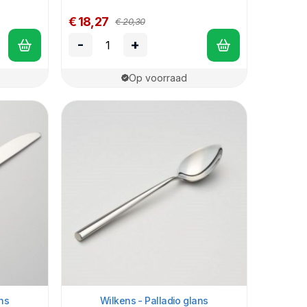
€ 18,27
€ 20,30
-
+
Op voorraad
ns
Wilkens - Palladio glans