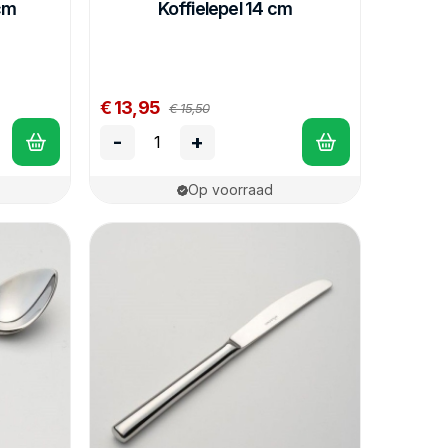
cm
Koffielepel 14 cm
€ 13,95
€ 15,50
-
+
Op voorraad