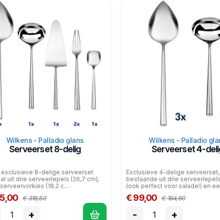
Wilkens - Palladio glans
Wilkens - Palladio gla
Serveerset 8-delig
Serveerset 4-deli
exclusieve 8-delige serveerset
Exclusieve 4-delige serveerset,
at uit drie serveerlepels (26,7 cm),
bestaande uit drie serveerlepel
serveervorkjes (18,2 c...
(ook perfect voor salade!) en ee.
65,00
€ 99,00
€ 318,50
€ 184,60
+
-
+