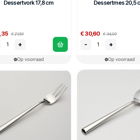
Dessertvork 17,8 cm
Dessertmes 20,5 
,35
€ 30,60
€ 21,50
€ 34,00
+
-
+
Op voorraad
Op voorraad