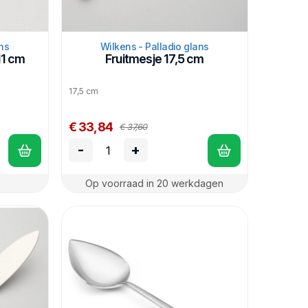
ns
Wilkens - Palladio glans
11 cm
Fruitmesje 17,5 cm
17,5 cm
€ 33,84
€ 37,60
-
+
Op voorraad in 20 werkdagen