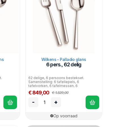
ns
Wilkens - Palladio glans
6 pers., 62 delig
t.
62 delige, 6 persoons bestekset.
Samenstelling: 6 tafellepels, 6
tafelvorken, 6 tafelmessen, 6
dessertlep...
€ 849,00
€ 1.329,00
-
+
Op voorraad