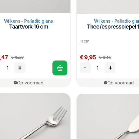
Wilkens - Palladio glans
Wilkens - Palladio gla
Taartvork 16 cm
Thee/espressolepel 
m
11 cm
,47
€ 9,95
€ 18,30
€ 15,50
+
-
+
Op voorraad
Op voorraad