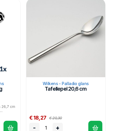
ns
Wilkens - Palladio glans
g
Tafellepel 20,6 cm
s 26,7 cm
..
€ 18,27
€ 20,30
-
+