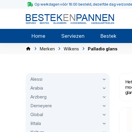
Op werkdagen vóór 16:00 besteld, dezelfde dag verzond
Home
Serviezen
Bestek
Merken
Wilkens
Palladio glans
Alessi
Het
mod
Arabia
gla
Arzberg
Demeyere
Global
Iittala