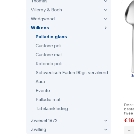
Thomas
Villeroy & Boch
Wedgwood
Wilkens
Palladio glans
Cantone poli
Cantone mat
Rotondo poli
Schwedisch Faden 90gr. verzilverd
Aura
Evento
Palladio mat
Deze 
Tafelaankleding
besta
twee 
€ 1
Zwiesel 1872
Zwilling
-