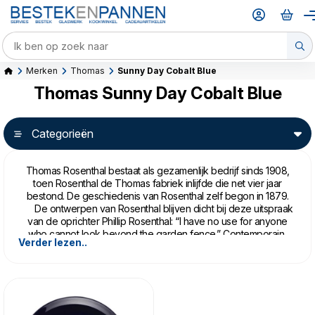
Merken
Thomas
Sunny Day Cobalt Blue
Thomas Sunny Day Cobalt Blue
Categorieën
Thomas Rosenthal bestaat als gezamenlijk bedrijf sinds 1908,
toen Rosenthal de Thomas fabriek inlijfde die net vier jaar
bestond. De geschiedenis van Rosenthal zelf begon in 1879.
De ontwerpen van Rosenthal blijven dicht bij deze uitspraak
van de oprichter Phillip Rosenthal: “I have no use for anyone
who cannot look beyond the garden fence.” Contemporain,
Verder lezen..
en cutting edge, de serviezen van Rosenthal zijn uniek en
innovatief. Een statement op tafel.
Thomas daarentegen legt de focus meer op alledag,
trendy en ongecompliceerd design. Thomas gaat zeer met de
trends van de tijd mee in food, fashion en furnishing en zet dat
om in serviezen. Zij doen hun slogan ook eer aan: “The Trend