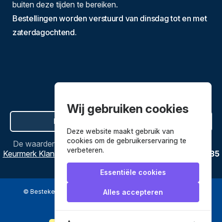
buiten deze tijden te bereiken.
Bestellingen worden verstuurd van dinsdag tot en met
zaterdagochtend.
Wij gebruiken cookies
Hier de overeenkomst ontbinden
Deze website maakt gebruik van
cookies om de gebruikerservaring te
De waardering van
Bestekenpannen.nl
bij
Webwinkel
verbeteren.
Keurmerk Klantbeoordelingen
is
9.8
/
10
gebaseerd op
3635
reviews.
Essentiële cookies
© Bestekenpannen.nl 2026
een webshop van
Alles accepteren
Veilig betalen met