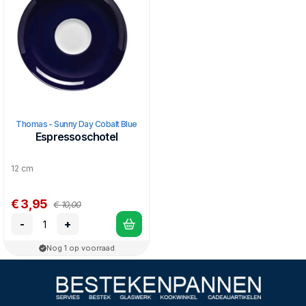
Factory”.
De lijn Sunny Day van Thomas Rosenthal is een grote
kleurrijke keuze, zeer divers en uitermate veelzijdig. De
kleuren en serviesdelen zijn makkelijk te combineren en het
servies kan zo groot en uitgebreid of zo kleinschalig en
eenvoudig worden gemaakt waar nodig. De vele kleuren
omvatten felle tinten, rustige aardse tonen of gewoon simpel
en klassiek wit.
Dit servies is geschikt voor dagelijks gebruikt maar zal ook
niet misstaan bij een meer feestelijke of officiële gelegenheid.
Thomas - Sunny Day Cobalt Blue
Het Sunny Day is gemaakt van Porselein en is vaatwasser-
Espressoschotel
en magnetronbestendig.
12 cm
€ 3,95
€ 10,00
-
+
Nog 1 op voorraad