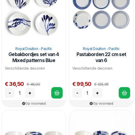
Royal Doulton - Pacific
Royal Doulton - Pacific
Gebakbordjes set van 4
Pastaborden 22 cm set
Mixed patterns Blue
van 6
Verschillende decoren
Verschillende decoren
€ 36,50
€ 99,50
€ 46,00
€ 125,95
-
+
-
+
Op voorraad
Op voorraad