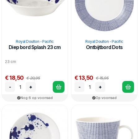
Royal Doulton - Pacific
Royal Doulton - Pacific
Diep bord Splash 23 cm
Ontbijtbord Dots
23 cm
€ 18,50
€ 13,50
€ 20,95
€ 15,95
-
+
-
+
Nog 6 op voorraad
Op voorraad