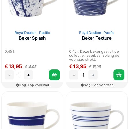
Royal Doulton - Pacific
Royal Doulton - Pacific
Beker Splash
Beker Texture
0,45 l.
0,45 l. Deze beker gaat uit de
collectie, leverbaar zolang de
voorraad strekt.
€ 13,95
€ 13,95
€ 15,95
€ 15,95
-
+
-
+
Nog 3 op voorraad
Nog 2 op voorraad