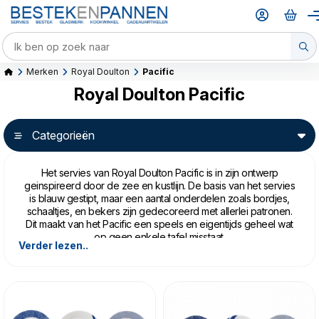
Merken
Royal Doulton
Pacific
Royal Doulton Pacific
Categorieën
Het servies van Royal Doulton Pacific is in zijn ontwerp
geinspireerd door de zee en kustlijn. De basis van het servies
is blauw gestipt, maar een aantal onderdelen zoals bordjes,
schaaltjes, en bekers zijn gedecoreerd met allerlei patronen.
Dit maakt van het Pacific een speels en eigentijds geheel wat
op geen enkele tafel misstaat.
Verder lezen..
Pacific is vervaardigd uit hoogwaardig aardewerk en is
vaatwasmachine en magnetron bestendig.