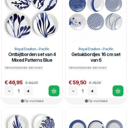
Royal Doulton - Pacific
Royal Doulton - Pacific
Ontbijtborden set van 4
Gebakbordjes 16 cm set
Mixed Patterns Blue
van 6
Verschillende decoren
Verschillende decoren
€ 46,95
€ 59,50
€ 64,00
€ 74,95
-
+
-
+
Op voorraad
Op voorraad