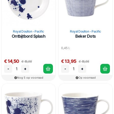
Royal Doulton - Pacific
Royal Doulton - Pacific
Ontbijtbord Splash
Beker Dots
0,45 l.
€ 14,50
€ 13,95
€ 15,95
€ 15,95
-
+
-
+
Nog 5 op voorraad
Op voorraad