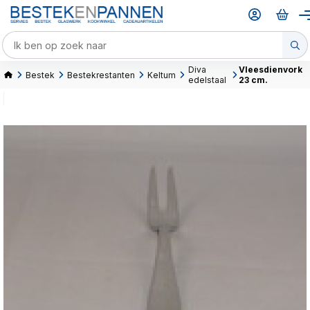
Diva
Vleesdienvork
Bestek
Bestekrestanten
Keltum
edelstaal
23 cm.