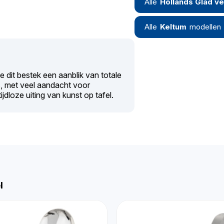
Alle
Hollands Glad ve
Alle
Keltum
modellen
ie dit bestek een aanblik van totale
 met veel aandacht voor
tijdloze uiting van kunst op tafel.
l