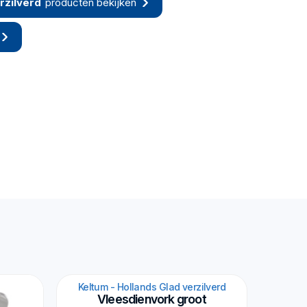
rzilverd
producten bekijken
Keltum - Hollands Glad verzilverd
Vleesdienvork groot