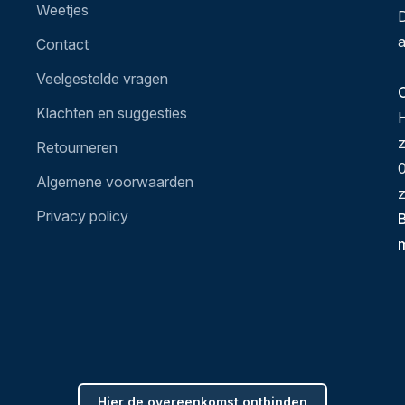
Weetjes
D
a
Contact
Veelgestelde vragen
O
Klachten en suggesties
H
Retourneren
0
Algemene voorwaarden
z
Privacy policy
B
Hier de overeenkomst ontbinden