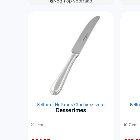
Nog 1 op voorraad
Keltum - Hollands Glad verzilverd
Kelt
Dessertmes
21,1 cm
10,7 cm