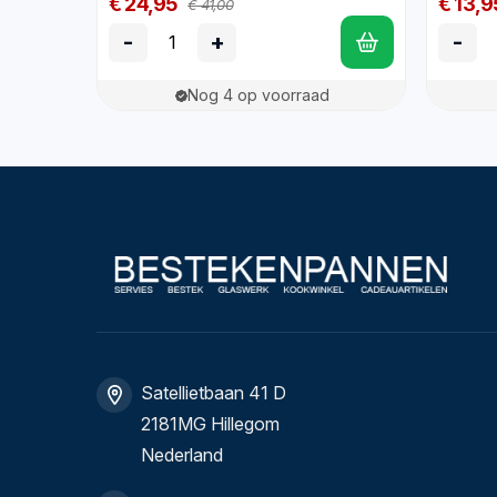
€ 24,95
€ 13,9
€ 41,00
-
+
-
Nog 4 op voorraad
Satellietbaan 41 D
2181MG Hillegom
Nederland