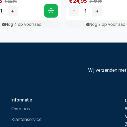
5
€ 24,95
€ 22,00
€ 40,00
+
-
+
Nog 4 op voorraad
Nog 2 op voorraad
Wij verzenden met
Informatie
Over ons
V
Klantenservice
Z