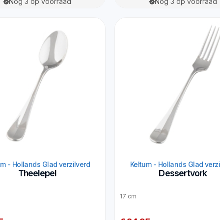
Nog 3 op voorraad
Nog 3 op voorraad
um - Hollands Glad verzilverd
Keltum - Hollands Glad verzi
Theelepel
Dessertvork
17 cm