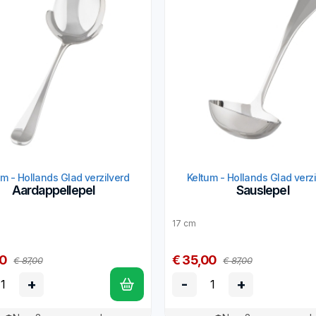
um - Hollands Glad verzilverd
Keltum - Hollands Glad verzi
Aardappellepel
Sauslepel
17 cm
00
€ 35,00
€ 87,00
€ 87,00
+
-
+