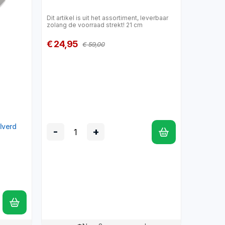
Dit artikel is uit het assortiment, leverbaar
zolang de voorraad strekt! 21 cm
€ 24,95
€ 59,00
lverd
-
+