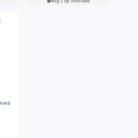
Nog 2 op voorraad
lverd