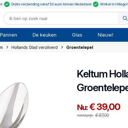
en
Gratis verzending vanaf 50 euro binnen Nederland
Winkel in Hillego
Pannen
De keuken
Glas
Nieuw!
um
Hollands Glad verzilverd
Groentelepel
Keltum
Holl
Groentelepe
€ 39,00
Nu:
€ 87,00
Adviesprijs: