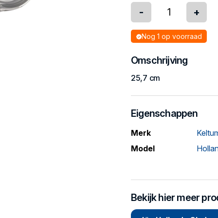
-
+
Nog 1 op voorraad
Omschrijving
25,7 cm
Eigenschappen
Merk
Keltu
Model
Hollan
Bekijk hier meer pr